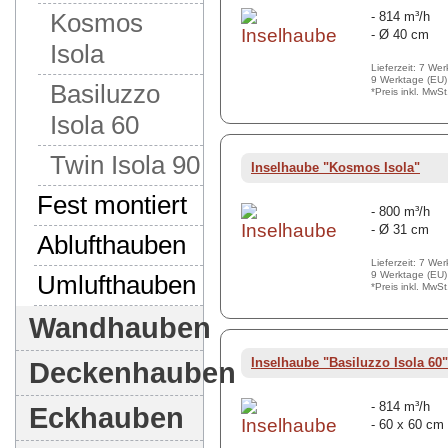
Kosmos
- 814 m³/h
- Ø 40 cm
Isola
Lieferzeit: 7 We
9 Werktage (EU)
Basiluzzo
*Preis inkl. MwS
Isola 60
Twin Isola 90
Inselhaube "Kosmos Isola"
Fest montiert
- 800 m³/h
- Ø 31 cm
Ablufthauben
Lieferzeit: 7 We
9 Werktage (EU)
Umlufthauben
*Preis inkl. MwS
Wandhauben
Inselhaube "Basiluzzo Isola 60"
Deckenhauben
- 814 m³/h
Eckhauben
- 60 x 60 cm