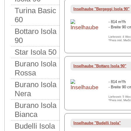
Turina Basic
Inselhaube "Bergeggi Isola 90"
60
- 814 m³/h
- Breite 90 c
Bottaro Isola
Lieferzeit: 4 Wo
90
*Preis inkl. MwS
Star Isola 50
Burano Isola
Inselhaube "Bottaro Isola 90"
Rossa
- 814 m³/h
Burano Isola
- Breite 90 c
Nera
Lieferzeit: 5 Wo
*Preis inkl. MwS
Burano Isola
Bianca
Inselhaube "Budelli Isola"
Budelli Isola