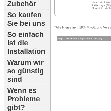
Zubehör
Lieferzeit: 7 We
9 Werktage (EU)
*Preis inkl. MwS
So kaufen
Sie bei uns
*Alle Preise inkl. 19% MwSt. und Versa
So einfach
Zeige
1
bis
9
(von insgesamt
9
Artikeln)
ist die
Installation
Warum wir
so günstig
sind
Wenn es
Probleme
gibt?