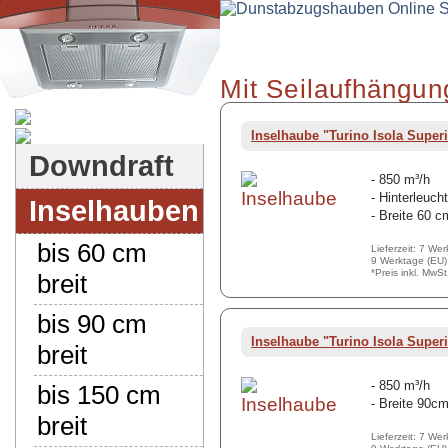
Mit Seilaufhängun
Dunstabzugshauben-Shop
Inselhaube "Turino Isola Superi
Downdraft
- 850 m³/h
- Hinterleuch
Inselhauben
- Breite 60 c
bis 60 cm
Lieferzeit: 7 We
9 Werktage (EU)
*Preis inkl. MwS
breit
bis 90 cm
Inselhaube "Turino Isola Superi
breit
- 850 m³/h
bis 150 cm
- Breite 90c
breit
Lieferzeit: 7 We