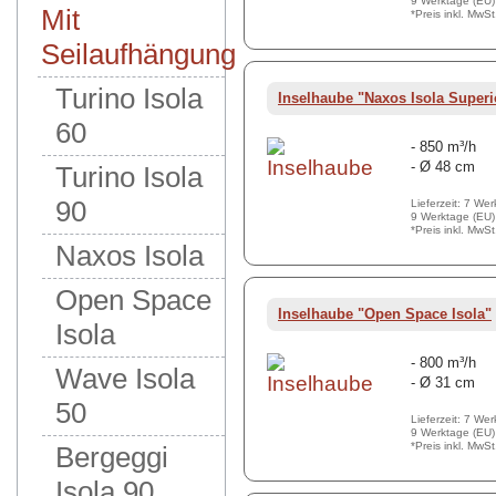
9 Werktage (EU)
Mit
*Preis inkl. MwS
Seilaufhängung
Turino Isola
Inselhaube "Naxos Isola Superi
60
- 850 m³/h
- Ø 48 cm
Turino Isola
90
Lieferzeit: 7 We
9 Werktage (EU)
*Preis inkl. MwS
Naxos Isola
Open Space
Inselhaube "Open Space Isola"
Isola
- 800 m³/h
Wave Isola
- Ø 31 cm
50
Lieferzeit: 7 We
9 Werktage (EU)
*Preis inkl. MwS
Bergeggi
Isola 90