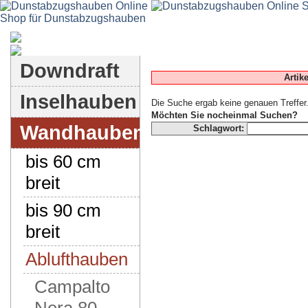
Dunstabzugshauben-Shop
Downdraft
Artik
Inselhauben
Die Suche ergab keine genauen Treffer
Möchten Sie nocheinmal Suchen?
Wandhauben
Schlagwort:
bis 60 cm
breit
bis 90 cm
breit
Ablufthauben
Campalto