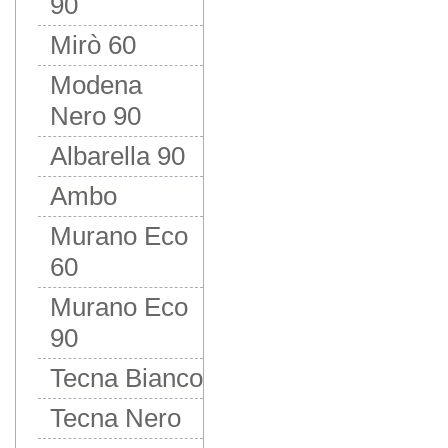
90
Mirò 60
Modena
Nero 90
Albarella 90
Ambo
Murano Eco
60
Murano Eco
90
Tecna Bianco
Tecna Nero