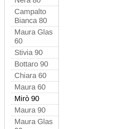
Nera 80
Campalto
Bianca 80
Maura Glas
60
Stivia 90
Bottaro 90
Chiara 60
Maura 60
Mirò 90
Maura 90
Maura Glas