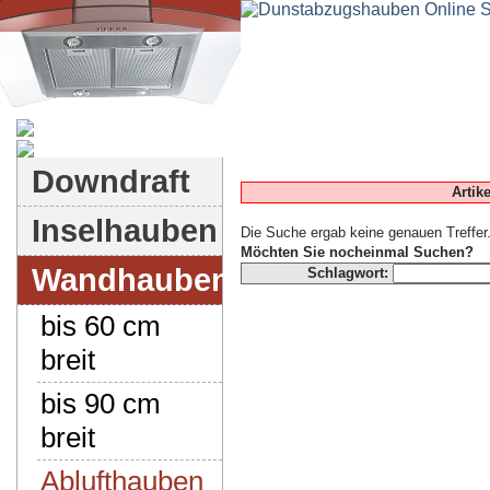
Dunstabzugshauben-Shop
Downdraft
Artik
Inselhauben
Die Suche ergab keine genauen Treffer
Möchten Sie nocheinmal Suchen?
Wandhauben
Schlagwort:
bis 60 cm
breit
bis 90 cm
breit
Ablufthauben