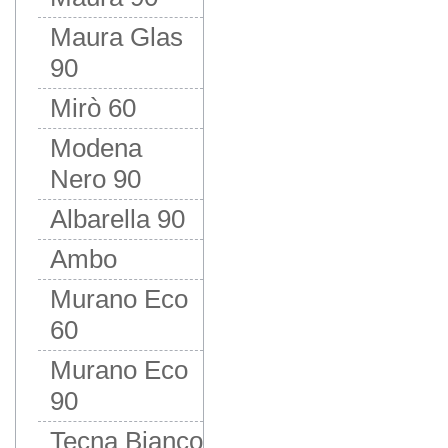
Maura Glas
90
Mirò 60
Modena
Nero 90
Albarella 90
Ambo
Murano Eco
60
Murano Eco
90
Tecna Bianco