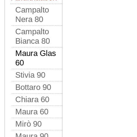
Campalto
Nera 80
Campalto
Bianca 80
Maura Glas
60
Stivia 90
Bottaro 90
Chiara 60
Maura 60
Mirò 90
Maura 90