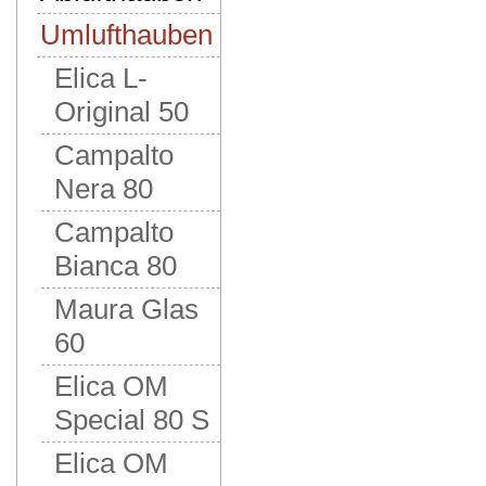
Umlufthauben
Elica L-
Original 50
Campalto
Nera 80
Campalto
Bianca 80
Maura Glas
60
Elica OM
Special 80 S
Elica OM