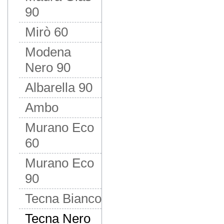
90
Mirò 60
Modena
Nero 90
Albarella 90
Ambo
Murano Eco
60
Murano Eco
90
Tecna Bianco
Tecna Nero