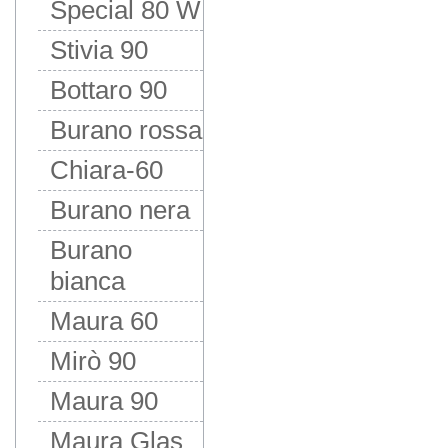
Special 80 W
Stivia 90
Bottaro 90
Burano rossa
Chiara-60
Burano nera
Burano
bianca
Maura 60
Mirò 90
Maura 90
Maura Glas