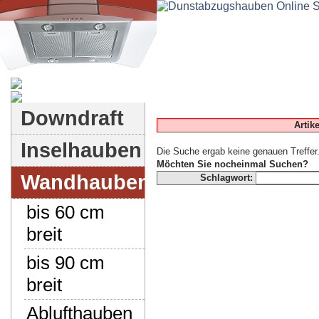
Dunstabzugshauben-Shop
Downdraft
Artik
Inselhauben
Die Suche ergab keine genauen Treffer
Möchten Sie nocheinmal Suchen?
Wandhauben
Schlagwort:
bis 60 cm
breit
bis 90 cm
breit
Ablufthauben