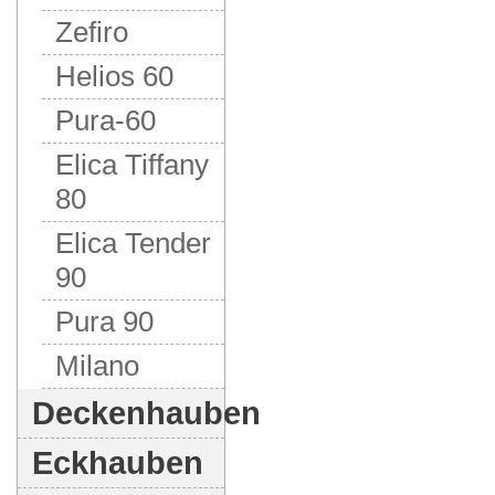
Zefiro
Helios 60
Pura-60
Elica Tiffany
80
Elica Tender
90
Pura 90
Milano
Deckenhauben
Eckhauben