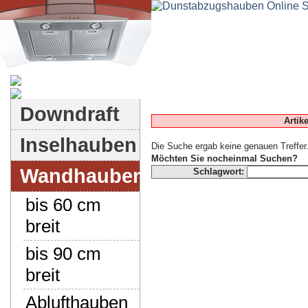
Dunstabzugshauben-Shop
Downdraft
Artik
Inselhauben
Die Suche ergab keine genauen Treffer
Möchten Sie nocheinmal Suchen?
Wandhauben
Schlagwort:
bis 60 cm
breit
bis 90 cm
breit
Ablufthauben