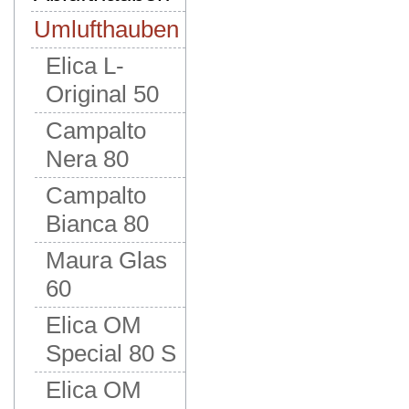
Umlufthauben
Elica L-
Original 50
Campalto
Nera 80
Campalto
Bianca 80
Maura Glas
60
Elica OM
Special 80 S
Elica OM