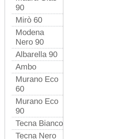
90
Mirò 60
Modena
Nero 90
Albarella 90
Ambo
Murano Eco
60
Murano Eco
90
Tecna Bianco
Tecna Nero