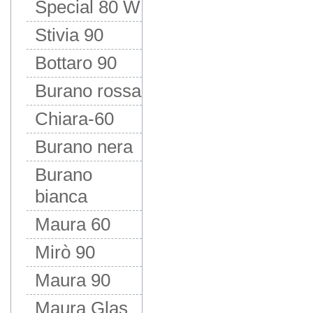
Special 80 W
Stivia 90
Bottaro 90
Burano rossa
Chiara-60
Burano nera
Burano
bianca
Maura 60
Mirò 90
Maura 90
Maura Glas