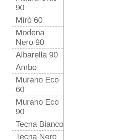
90
Mirò 60
Modena
Nero 90
Albarella 90
Ambo
Murano Eco
60
Murano Eco
90
Tecna Bianco
Tecna Nero