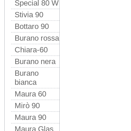
Special 80 W
Stivia 90
Bottaro 90
Burano rossa
Chiara-60
Burano nera
Burano
bianca
Maura 60
Mirò 90
Maura 90
Maura Glas