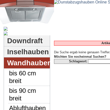
Dunstabzugshauben-Shop
Downdraft
Artik
Inselhauben
Die Suche ergab keine genauen Treffer
Möchten Sie nocheinmal Suchen?
Wandhauben
Schlagwort:
bis 60 cm
breit
bis 90 cm
breit
Ablufthauben