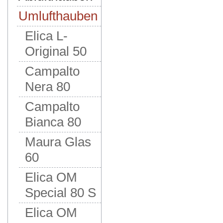
Umlufthauben
Elica L-
Original 50
Campalto
Nera 80
Campalto
Bianca 80
Maura Glas
60
Elica OM
Special 80 S
Elica OM