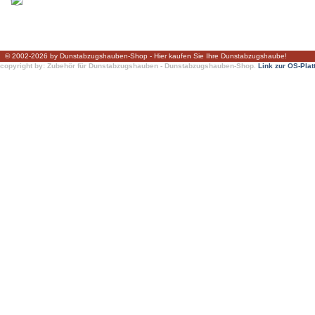
© 2002-2026 by Dunstabzugshauben-Shop - Hier kaufen Sie Ihre Dunstabzugshaube!
copyright by: Zubehör für Dunstabzugshauben - Dunstabzugshauben-Shop.
Link zur OS-Plat