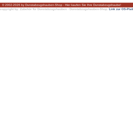
© 2002-2026 by Dunstabzugshauben-Shop - Hier kaufen Sie Ihre Dunstabzugshaube!
copyright by: Zubehör für Dunstabzugshauben - Dunstabzugshauben-Shop.
Link zur OS-Plat