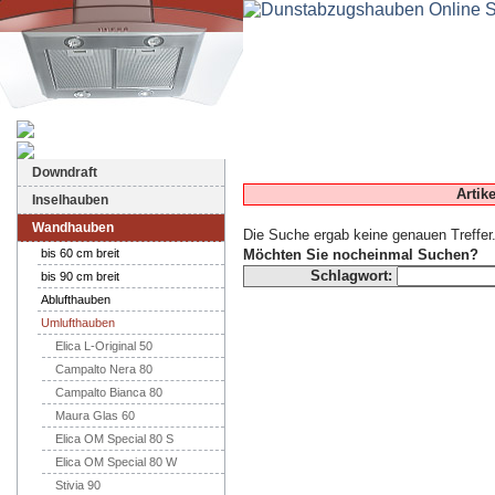
Dunstabzugshauben-Shop
Downdraft
Artik
Inselhauben
Wandhauben
Die Suche ergab keine genauen Treffer
bis 60 cm breit
Möchten Sie nocheinmal Suchen?
Schlagwort:
bis 90 cm breit
Ablufthauben
Umlufthauben
Elica L-Original 50
Campalto Nera 80
Campalto Bianca 80
Maura Glas 60
Elica OM Special 80 S
Elica OM Special 80 W
Stivia 90