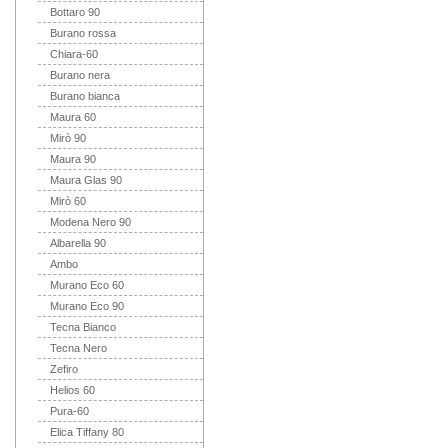
Bottaro 90
Burano rossa
Chiara-60
Burano nera
Burano bianca
Maura 60
Mirò 90
Maura 90
Maura Glas 90
Mirò 60
Modena Nero 90
Albarella 90
Ambo
Murano Eco 60
Murano Eco 90
Tecna Bianco
Tecna Nero
Zefiro
Helios 60
Pura-60
Elica Tiffany 80