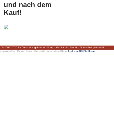
und nach dem
Kauf!
© 2002-2026 by Dunstabzugshauben-Shop - Hier kaufen Sie Ihre Dunstabzugshaube!
copyright by: Milano Isola - Dunstabzugshauben-Shop.
Link zur OS-Plattform