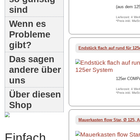
sind
(aus dem 12
Lieferzeit: 4 We
Wenn es
*Preis inkl. MwS
Probleme
gibt?
Endstück flach auf rund für 12
Das sagen
andere über
uns
125er COMPA
Lieferzeit: 4 We
Über diesen
*Preis inkl. MwS
Shop
Mauerkasten flow Star, Ø 125, 
Einfach