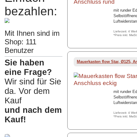
bezahlen:
mit runder E
Selbstöffnen
Luftwidersta
Mit Ihnen sind im
Lieferzeit: 4 We
*Preis inkl. MwS
Shop: 111
Benutzer
Sie haben
Mauerkasten flow Star, Ø125, A
eine Frage?
Wir sind für Sie
da. Vor dem
mit runder E
Selbstöffnen
Kauf
Luftwidersta
und nach dem
Lieferzeit: 4 We
*Preis inkl. MwS
Kauf!