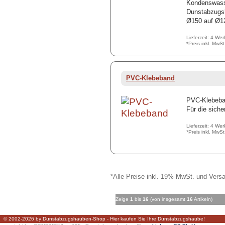
Kondenswasse
Dunstabzugsh
Ø150 auf Ø
Lieferzeit: 4 We
*Preis inkl. MwS
PVC-Klebeband
PVC-Klebeba
Für die sich
Lieferzeit: 4 We
*Preis inkl. MwS
*Alle Preise inkl. 19% MwSt. und Versa
Zeige
1
bis
16
(von insgesamt
16
Artikeln)
© 2002-2026 by Dunstabzugshauben-Shop - Hier kaufen Sie Ihre Dunstabzugshaube!