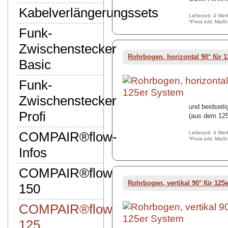
Kabelverlängerungssets
Lieferzeit: 4 We
*Preis inkl. MwS
Funk-
Zwischenstecker
Rohrbogen, horizontal 90° für 
Basic
Funk-
Zwischenstecker
und beidseit
Profi
(aus dem 12
COMPAIR®flow-
Lieferzeit: 4 We
*Preis inkl. MwS
Infos
COMPAIR®flow
Rohrbogen, vertikal 90° für 125
150
COMPAIR®flow
125