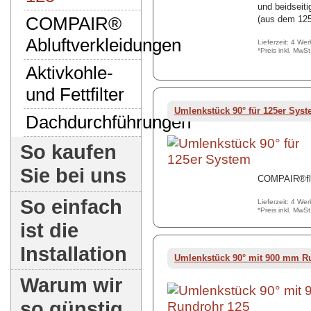
und beidseit
COMPAIR®
(aus dem 12
Abluftverkleidungen
Lieferzeit: 4 We
*Preis inkl. MwS
Aktivkohle-
und Fettfilter
Umlenkstück 90° für 125er Sys
Dachdurchführungen
So kaufen
Sie bei uns
COMPAIR®fl
So einfach
Lieferzeit: 4 We
*Preis inkl. MwS
ist die
Installation
Umlenkstück 90° mit 900 mm R
Warum wir
so günstig