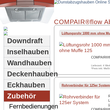
COMPAIR®flow Ab
Dunstabzugshauben-Shop
Lüftungsrohr 1000 mm ohne Mu
Downdraft
Inselhauben
COMPAIR®fl
Wandhauben
Lieferzeit: 4 We
*Preis inkl. MwS
Deckenhauben
Eckhauben
Rohrverbinder für 125er System
Zubehör
R
L
Fernbedienungen
(
COMPAIR®fl