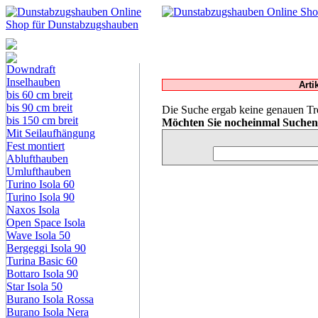
Dunstabzugshauben-
Shop
Downdraft
Inselhauben
Arti
bis 60 cm breit
bis 90 cm breit
Die Suche ergab keine genauen Tre
bis 150 cm breit
Möchten Sie nocheinmal Suche
Mit Seilaufhängung
Fest montiert
Ablufthauben
Umlufthauben
Turino Isola 60
Turino Isola 90
Naxos Isola
Open Space Isola
Wave Isola 50
Bergeggi Isola 90
Turina Basic 60
Bottaro Isola 90
Star Isola 50
Burano Isola Rossa
Burano Isola Nera