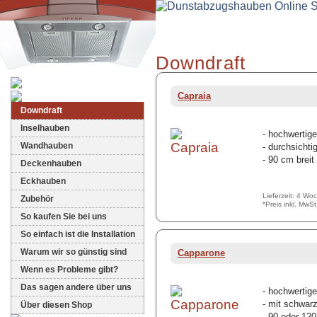
Downdraft
Dunstabzugshauben-Shop
Capraia
Downdraft
Inselhauben
- hochwertig
Wandhauben
- durchsichti
- 90 cm breit
Deckenhauben
Eckhauben
Lieferzeit: 4 Wo
Zubehör
*Preis inkl. MwS
So kaufen Sie bei uns
So einfach ist die Installation
Warum wir so günstig sind
Capparone
Wenn es Probleme gibt?
Das sagen andere über uns
- hochwertig
- mit schwar
Über diesen Shop
- 90 oder 120