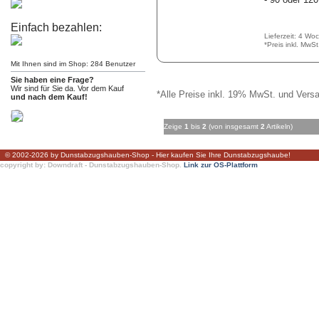
Einfach bezahlen:
Lieferzeit: 4 Wo
*Preis inkl. MwS
Mit Ihnen sind im Shop: 284 Benutzer
Sie haben eine Frage?
Wir sind für Sie da. Vor dem Kauf
*Alle Preise inkl. 19% MwSt. und Versa
und nach dem Kauf!
Zeige
1
bis
2
(von insgesamt
2
Artikeln)
© 2002-2026 by Dunstabzugshauben-Shop - Hier kaufen Sie Ihre Dunstabzugshaube!
copyright by: Downdraft - Dunstabzugshauben-Shop.
Link zur OS-Plattform