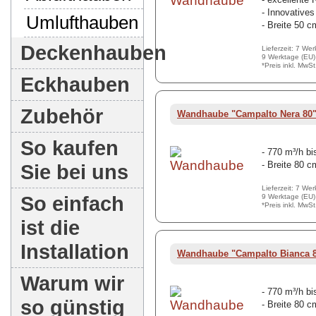
- Innovative
Umlufthauben
- Breite 50 c
Deckenhauben
Lieferzeit: 7 We
9 Werktage (EU)
*Preis inkl. MwS
Eckhauben
Zubehör
Wandhaube "Campalto Nera 80
So kaufen
- 770 m³/h bi
- Breite 80 c
Sie bei uns
Lieferzeit: 7 We
So einfach
9 Werktage (EU)
*Preis inkl. MwS
ist die
Installation
Wandhaube "Campalto Bianca 
Warum wir
- 770 m³/h bi
so günstig
- Breite 80 c