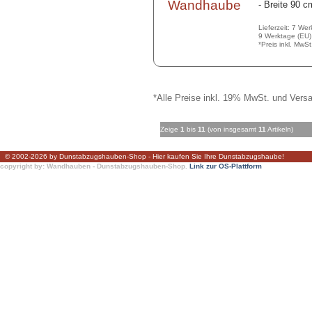
- Breite 90 c
Lieferzeit: 7 We
9 Werktage (EU)
*Preis inkl. MwS
*Alle Preise inkl. 19% MwSt. und Versa
Zeige
1
bis
11
(von insgesamt
11
Artikeln)
© 2002-2026 by Dunstabzugshauben-Shop - Hier kaufen Sie Ihre Dunstabzugshaube!
copyright by: Wandhauben - Dunstabzugshauben-Shop.
Link zur OS-Plattform