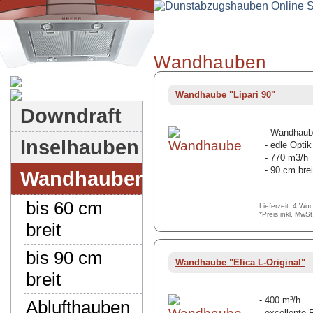
Wandhauben
Dunstabzugshauben-Shop
Wandhaube "Lipari 90"
Downdraft
- Wandhaube
Inselhauben
- edle Optik
- 770 m3/h
- 90 cm brei
Wandhauben
bis 60 cm
Lieferzeit: 4 Wo
*Preis inkl. MwS
breit
bis 90 cm
Wandhaube "Elica L-Original"
breit
- 400 m³/h
Ablufthauben
- excellente