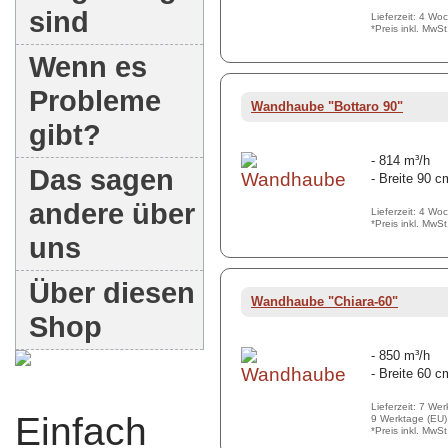
sind
Lieferzeit: 4 Wo
*Preis inkl. MwS
Wenn es
Probleme
Wandhaube "Bottaro 90"
gibt?
- 814 m³/h
Das sagen
- Breite 90 c
andere über
Lieferzeit: 4 Wo
*Preis inkl. MwS
uns
Über diesen
Wandhaube "Chiara-60"
Shop
- 850 m³/h
- Breite 60 c
Lieferzeit: 7 We
Einfach
9 Werktage (EU)
*Preis inkl. MwS