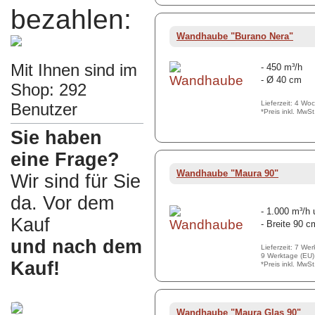
bezahlen:
Wandhaube "Burano Nera"
Mit Ihnen sind im
- 450 m³/h
- Ø 40 cm
Shop: 292
Lieferzeit: 4 Wo
Benutzer
*Preis inkl. MwS
Sie haben
eine Frage?
Wandhaube "Maura 90"
Wir sind für Sie
da. Vor dem
- 1.000 m³/h
Kauf
- Breite 90 c
und nach dem
Lieferzeit: 7 We
9 Werktage (EU)
Kauf!
*Preis inkl. MwS
Wandhaube "Maura Glas 90"