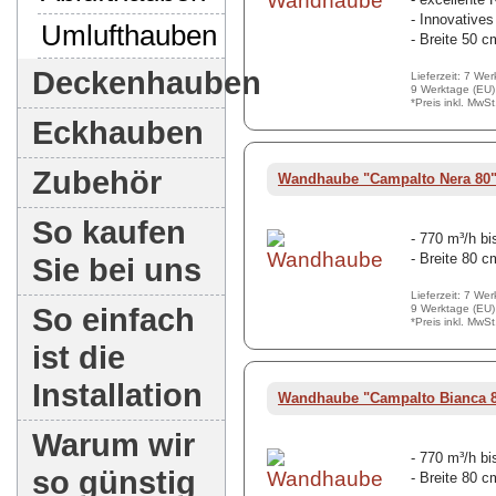
- Innovative
Umlufthauben
- Breite 50 c
Deckenhauben
Lieferzeit: 7 We
9 Werktage (EU)
*Preis inkl. MwS
Eckhauben
Zubehör
Wandhaube "Campalto Nera 80
So kaufen
- 770 m³/h bi
- Breite 80 c
Sie bei uns
Lieferzeit: 7 We
So einfach
9 Werktage (EU)
*Preis inkl. MwS
ist die
Installation
Wandhaube "Campalto Bianca 
Warum wir
- 770 m³/h bi
so günstig
- Breite 80 c