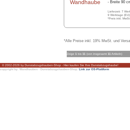
- Breite 90 c
Lieferzeit: 7 We
9 Werktage (EU)
*Preis inkl. MwS
*Alle Preise inkl. 19% MwSt. und Versa
Zeige
1
bis
11
(von insgesamt
11
Artikeln)
© 2002-2026 by Dunstabzugshauben-Shop - Hier kaufen Sie Ihre Dunstabzugshaube!
copyright by: Wandhauben - Dunstabzugshauben-Shop.
Link zur OS-Plattform