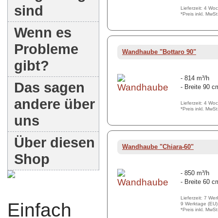
sind
Lieferzeit: 4 Wo
*Preis inkl. MwS
Wenn es
Probleme
Wandhaube "Bottaro 90"
gibt?
- 814 m³/h
Das sagen
- Breite 90 c
andere über
Lieferzeit: 4 Wo
*Preis inkl. MwS
uns
Über diesen
Wandhaube "Chiara-60"
Shop
- 850 m³/h
- Breite 60 c
Lieferzeit: 7 We
Einfach
9 Werktage (EU)
*Preis inkl. MwS