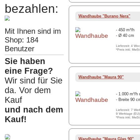
bezahlen:
Wandhaube "Burano Nera"
Mit Ihnen sind im
- 450 m³/h
- Ø 40 cm
Shop: 184
Lieferzeit: 4 Wo
Benutzer
*Preis inkl. MwS
Sie haben
eine Frage?
Wandhaube "Maura 90"
Wir sind für Sie
da. Vor dem
- 1.000 m³/h
Kauf
- Breite 90 c
und nach dem
Lieferzeit: 7 We
9 Werktage (EU)
Kauf!
*Preis inkl. MwS
Wandhaube "Maura Glas 90"