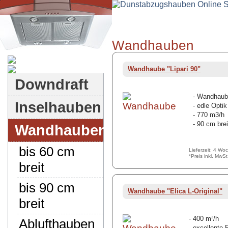
Wandhauben
Dunstabzugshauben-Shop
Wandhaube "Lipari 90"
Downdraft
- Wandhaube
Inselhauben
- edle Optik
- 770 m3/h
- 90 cm brei
Wandhauben
bis 60 cm
Lieferzeit: 4 Wo
*Preis inkl. MwS
breit
bis 90 cm
Wandhaube "Elica L-Original"
breit
- 400 m³/h
Ablufthauben
- excellente