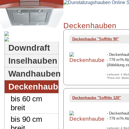
Deckenhauben
Dunstabzugshauben-Shop
Deckenhaube "Soffitto 90"
Downdraft
- Deckenhaub
Inselhauben
- 779 m³/h Ab
(Abbildung ze
Wandhauben
Lieferzeit: 4 We
*Preis inkl. MwS
Deckenhauben
bis 60 cm
Deckenhaube "Soffitto 120"
breit
- Deckenhaub
bis 90 cm
- 779 m³/h Ab
breit
Lieferzeit: 4 We