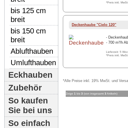
*Preis inkl. MwS
bis 125 cm
breit
Deckenhaube "Cielo 120"
bis 150 cm
- Deckenhaub
breit
- 700 m³/h Ab
Ablufthauben
Lieferzeit: 5 Wo
*Preis inkl. MwS
Umlufthauben
Eckhauben
*Alle Preise inkl. 19% MwSt. und Versa
Zubehör
Zeige
1
bis
3
(von insgesamt
3
Artikeln)
So kaufen
Sie bei uns
So einfach