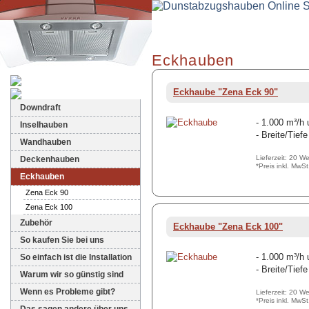
Eckhauben
Dunstabzugshauben-Shop
Eckhaube "Zena Eck 90"
Downdraft
- 1.000 m³/h
Inselhauben
- Breite/Tief
Wandhauben
Lieferzeit: 20 W
Deckenhauben
*Preis inkl. MwS
Eckhauben
Zena Eck 90
Zena Eck 100
Zubehör
Eckhaube "Zena Eck 100"
So kaufen Sie bei uns
- 1.000 m³/h
So einfach ist die Installation
- Breite/Tief
Warum wir so günstig sind
Wenn es Probleme gibt?
Lieferzeit: 20 W
*Preis inkl. MwS