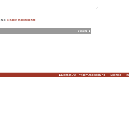
 zzgl.
Mindermengenzuschlag
Seiten:
1
Datenschutz
Widerrufsbelehrung
Sitemap
Im