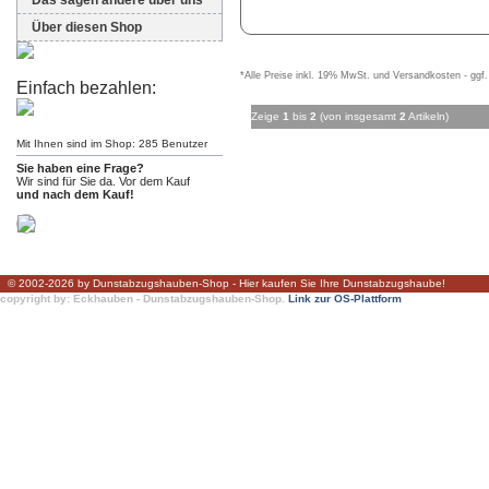
Das sagen andere über uns
Über diesen Shop
*Alle Preise inkl. 19% MwSt. und Versandkosten - ggf.
Einfach bezahlen:
Zeige
1
bis
2
(von insgesamt
2
Artikeln)
Mit Ihnen sind im Shop: 285 Benutzer
Sie haben eine Frage?
Wir sind für Sie da. Vor dem Kauf
und nach dem Kauf!
© 2002-2026 by Dunstabzugshauben-Shop - Hier kaufen Sie Ihre Dunstabzugshaube!
copyright by: Eckhauben - Dunstabzugshauben-Shop.
Link zur OS-Plattform