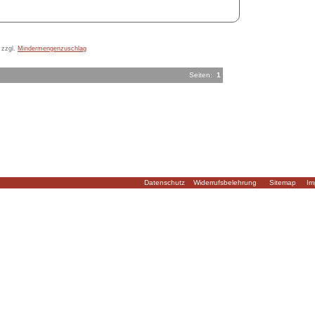
 zzgl.
Mindermengenzuschlag
Seiten:
1
Datenschutz
Widerrufsbelehrung
Sitemap
Im