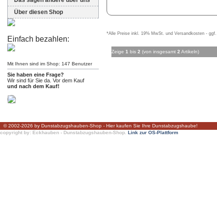
Das sagen andere über uns
Über diesen Shop
*Alle Preise inkl. 19% MwSt. und Versandkosten - ggf.
Einfach bezahlen:
Zeige
1
bis
2
(von insgesamt
2
Artikeln)
Mit Ihnen sind im Shop: 147 Benutzer
Sie haben eine Frage?
Wir sind für Sie da. Vor dem Kauf
und nach dem Kauf!
© 2002-2026 by Dunstabzugshauben-Shop - Hier kaufen Sie Ihre Dunstabzugshaube!
copyright by: Eckhauben - Dunstabzugshauben-Shop.
Link zur OS-Plattform