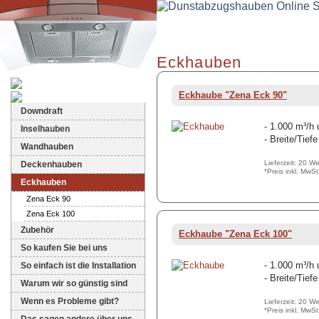
Eckhauben
Dunstabzugshauben-Shop
Eckhaube "Zena Eck 90"
Downdraft
- 1.000 m³/h
Inselhauben
- Breite/Tief
Wandhauben
Lieferzeit: 20 W
Deckenhauben
*Preis inkl. MwS
Eckhauben
Zena Eck 90
Zena Eck 100
Zubehör
Eckhaube "Zena Eck 100"
So kaufen Sie bei uns
- 1.000 m³/h
So einfach ist die Installation
- Breite/Tief
Warum wir so günstig sind
Wenn es Probleme gibt?
Lieferzeit: 20 W
*Preis inkl. MwS