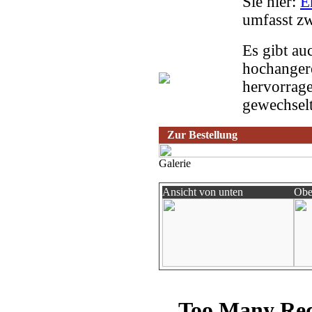
Sie hier:
E
umfasst zw
Es gibt au
hochangere
hervorrage
gewechsel
Zur Bestellung
Galerie
Ansicht von unten
Obe