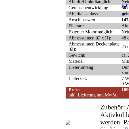
Abluft-/Umlufttauglich:
Nei
Geräuschentwicklung:
68 
Abluftanschluss:
nei
Anschlusswert:
147
Filterart:
Akt
Externer Motor möglich:
Nei
Abmessungen (Ø x H):
48 
Abmessungen Deckenplatte
25 
(Ø):
Gewicht:
ca. 
Material:
Mil
Lieferumfang:
Dun
zum
Lieferzeit:
7 W
9 W
Preis:
109
inkl. Lieferung und MwSt.
Zubehör: A
Aktivkohle
werden. Pa