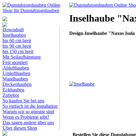
Inselhaube "Nax
Dunstabzugshauben-
Shop
Downdraft
Design-Inselhaube "Naxos Isola
Inselhauben
bis 60 cm breit
bis 90 cm breit
bis 150 cm breit
Mit Seilaufhängung
Fest montiert
Ablufthauben
Umlufthauben
Wandhauben
Deckenhauben
Eckhauben
Zubehör
So kaufen Sie bei uns
So einfach ist die Installation
Warum wir so günstig sind
Wenn es Probleme gibt?
Das sagen andere über uns
Über diesen Shop
Bestellen Sie diese Dunstabzu