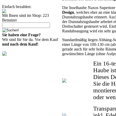
Einfach bezahlen:
Die Inselhaube Naxos Superiore 
Design
, welches eher an eine kl
Mit Ihnen sind im Shop: 223
Dunstabzugshaube erinnert. Auc
Benutzer
der Dunstabzugshaube arbeitet e
Drehschalter gesteuert wird. Einf
Randabsaugung wird ein sehr gut
Sie haben eine Frage?
Wir sind für Sie da. Vor dem Kauf
Standardmäßig liegen Abhäng-Sei
und nach dem Kauf!
einer Länge von 100-130 cm (ab
gerade auch für sehr hohe Räume 
gewünschten Länge (ohne Aufprei
Ein 16-te
Haube is
Dieses D
Sie die 
montieren
oder wen
Transpar
inkl. Ed