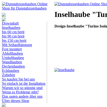
Inselhaube "Tur
Dunstabzugshauben-
Shop
Downdraft
Design-Inselhaube "Turino Isol
Inselhauben
bis 60 cm breit
bis 90 cm breit
bis 150 cm breit
Mit Seilaufhängung
Fest montiert
Ablufthauben
Umlufthauben
Wandhauben
Deckenhauben
Eckhauben
Zubehör
So kaufen Sie bei uns
So einfach ist die Installation
Warum wir so günstig sind
Wenn es Probleme gibt?
Das sagen andere über uns
Über diesen Shop