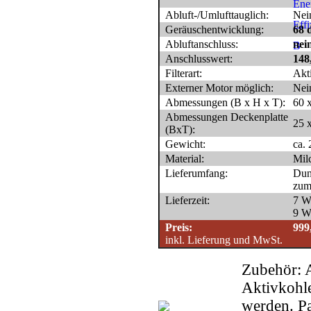
Abluft-/Umlufttauglich:
Nei
Geräuschentwicklung:
68 
Abluftanschluss:
nei
Anschlusswert:
148
Filterart:
Akt
Externer Motor möglich:
Nei
Abmessungen (B x H x T):
60 
Abmessungen Deckenplatte
25 
(BxT):
Gewicht:
ca. 
Material:
Mil
Lieferumfang:
Dun
zum
Lieferzeit:
7 W
9 W
Preis:
999
inkl. Lieferung und MwSt.
Zubehör: A
Aktivkohle
werden. Pa