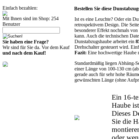
Einfach bezahlen:
Bestellen Sie diese Dunstabzu
Mit Ihnen sind im Shop: 254
Ist es eine Leuchte? Oder ein D
Benutzer
retrospektivem Design. Die Seit
besonderer Effekt nochmals von 
kann.
Auch die technischen Date
Dunstabzugshaube arbeitet ein
8
Sie haben eine Frage?
Drehschalter gesteuert wird. Einf
Wir sind für Sie da. Vor dem Kauf
Fazit:
Eine hochwertige Haube mi
und nach dem Kauf!
Standardmäßig liegen Abhäng-Sei
einer Länge von 100-130 cm (ab
gerade auch für sehr hohe Räume 
gewünschten Länge (ohne Aufprei
Ein 16-te
Haube is
Dieses D
Sie die 
montieren
oder wen