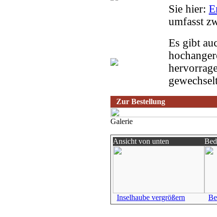
Sie hier:
E
umfasst zw
Es gibt au
hochangere
hervorrage
gewechsel
Zur Bestellung
Galerie
Ansicht von unten
Bed
Inselhaube vergrößern
Be