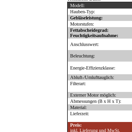
Modell:
Hauben-Typ:
Gebläseleistung:
Motorstufen:
Fettabscheidegrad:
Feuchtigkeitsaufnahme:
Anschlusswert:
Beleuchtung:
Energie-Effizienzklasse:
Abluft-/Umlufttauglich:
Filterart:
Externer Motor möglich:
Abmessungen (B x H x T):
Material:
Lieferzeit:
Preis:
inkl. Lieferung und MwSt.