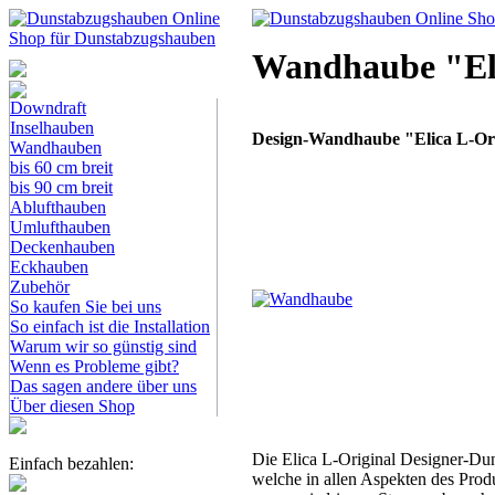
Wandhaube "Eli
Dunstabzugshauben-
Shop
Downdraft
Inselhauben
Design-Wandhaube "Elica L-Orig
Wandhauben
bis 60 cm breit
bis 90 cm breit
Ablufthauben
Umlufthauben
Deckenhauben
Eckhauben
Zubehör
So kaufen Sie bei uns
So einfach ist die Installation
Warum wir so günstig sind
Wenn es Probleme gibt?
Das sagen andere über uns
Über diesen Shop
Die Elica L-Original Designer-Dun
Einfach bezahlen:
welche in allen Aspekten des Pro