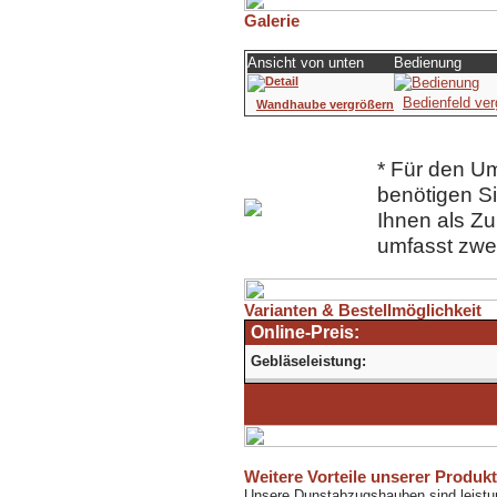
Galerie
Ansicht von unten
Bedienung
Bedienfeld ver
Wandhaube vergrößern
* Für den U
benötigen Si
Ihnen als Z
umfasst zwei 
Varianten & Bestellmöglichkeit
Online-Preis:
Gebläseleistung:
Weitere Vorteile unserer Produk
Unsere Dunstabzugshauben sind leistung