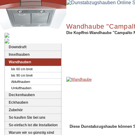
Wandhaube "Campalt
Die Kopffrei-Wandhaube "Campalto N
Dunstabzugshauben-Shop
Downdraft
Inselhauben
Wandhauben
bis 60 cm breit
bis 90 cm breit
Ablufthauben
Umlufthauben
Deckenhauben
Eckhauben
Zubehör
So kaufen Sie bei uns
So einfach ist die Installation
Diese Dunstabzugshaube können 
Warum wir so günstig sind