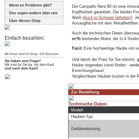
Wenn es Probleme gibt?
Die Campalto Nera 80 ist eine innova
Kopffreiheit garantiert. Die beiden F
Das sagen andere über uns
Weiß (
Auch in Schwarz lieferbar!
).
Je
Über diesen Shop
Ansaugfläche mit dem Metallfettfilter.
Auch die technischen Daten überzeu
Einfach bezahlen:
m³/h
leistende
r Motor, der
in 4 Stufen
Fazit:
Eine hochwertige Haube mit vie
Mit Ihnen sind im Shop: 116 Benutzer
Und damit der Preis für Sie stimmt, 
Sie haben eine Frage?
Haube nirgendwo sonst finden - weder
Wir sind für Sie da. Vor dem Kauf
und nach dem Kauf!
Einrichtungshaus!
Vergleichbare Hauben kosten in der Re
Zur Bestellung
Technische Daten
Modell:
Hauben-Typ:
Gebläseleistung: