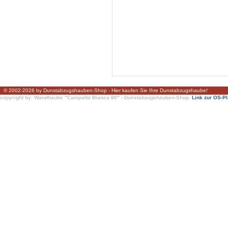
© 2002-2026 by Dunstabzugshauben-Shop - Hier kaufen Sie Ihre Dunstabzugshaube!
copyright by: Wandhaube "Campalto Bianca 80" - Dunstabzugshauben-Shop.
Link zur OS-Pl