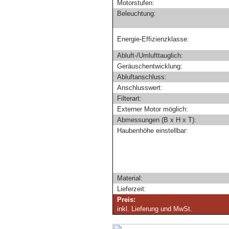
Motorstufen:
Beleuchtung:
Energie-Effizienzklasse:
Abluft-/Umlufttauglich:
Geräuschentwicklung:
Abluftanschluss:
Anschlusswert:
Filterart:
Externer Motor möglich:
Abmessungen (B x H x T):
Haubenhöhe einstellbar:
Material:
Lieferzeit:
Preis:
inkl. Lieferung und MwSt.