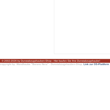
© 2002-2026 by Dunstabzugshauben-Shop - Hier kaufen Sie Ihre Dunstabzugshaube!
copyright by: Wandhaube "Burano Nera" - Dunstabzugshauben-Shop.
Link zur OS-Plattform