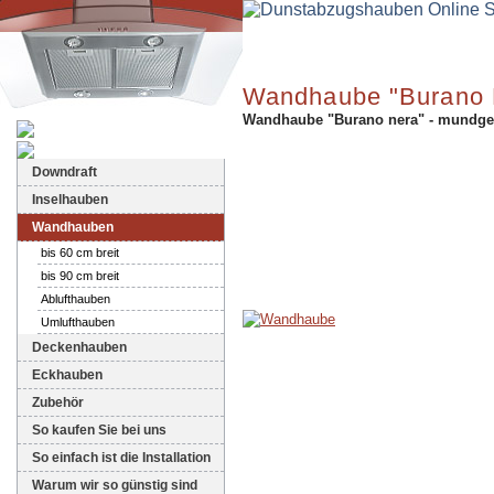
Wandhaube "Burano 
Wandhaube "Burano nera" - mundgeb
Dunstabzugshauben-Shop
Downdraft
Inselhauben
Wandhauben
bis 60 cm breit
bis 90 cm breit
Ablufthauben
Umlufthauben
Deckenhauben
Eckhauben
Zubehör
So kaufen Sie bei uns
So einfach ist die Installation
Warum wir so günstig sind