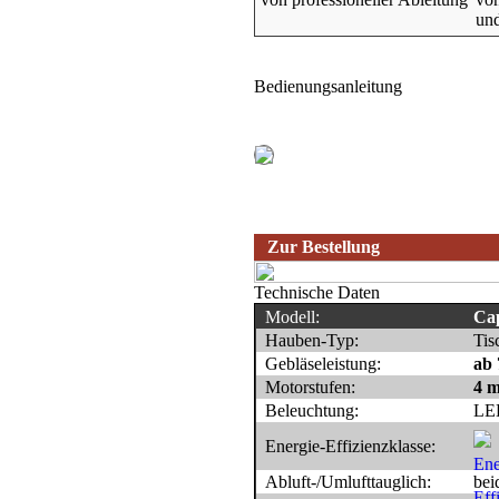
un
Bedienungsanleitung
Zur Bestellung
Technische Daten
Modell:
Ca
Hauben-Typ:
Tis
Gebläseleistung:
ab 
Motorstufen:
4 m
Beleuchtung:
LE
Energie-Effizienzklasse:
Abluft-/Umlufttauglich:
bei