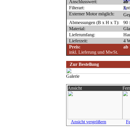
Anschlusswert:
ab 
Filterart:
Ent
Externer Motor möglich:
Geg
Abmessungen (B x H x T):
90 
Material:
Gla
Lieferumfang:
Hau
Lieferzeit:
4 
Preis:
ab 
inkl. Lieferung und MwSt.
Zur Bestellung
Galerie
Ansicht
Fer
Ansicht vergrößern
Fe