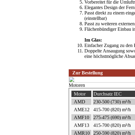
Vorbereitet für die Umluft
Elegantes Design der Fer
Passt direkt zu einem eing
(einstellbar)
Passt zu weiteren externe
Flächenbündiger Einbau in 
Im Glas:
Einfacher Zugang zu den Fe
Doppelte Ansaugung sowoh
eine höchstmögliche Absau
Zur Bestellung
Motoren
Motor
Durchsatz IEC
AMD
230-500 (730) m³/h
AME12
415-700 (820) m³/h
AMF10
275-475 (690) m³/h
AMF13
415-700 (820) m³/h
AMR10
250-590 (820) m³/h