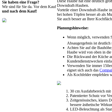
Diese Haube hat eine deutlich grö
Sie haben eine Frage?
Downdraft-Hauben.
Wir sind für Sie da. Vor dem Kauf
Vorteile einer Downdraft-Haube i
und nach dem Kauf!
bei hohen Töpfen besser ab als Mu
Sie auch besser an Ihrer Kochfläch
Planungshinweise:
Wenn möglich, verwenden Sie
Absaugergebnis ist deutlich 
Achten Sie auf die Bauhöhe,
Haube wird von oben in die A
Die Rückwand der Küche am
Kundendienstzwecken einfa
Verwenden Sie immer 150er A
eignet sich auch das
Compai
Als Kochfelder empfehlen 
30 cm Ausfahrbereich mit 
Patentierter Schutz vor Ve
Zeitgenössisches, klares 
bessere ästhetische Wirku
LED-Beleuchtung als Sta