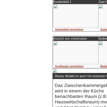
Kundenbild 1
Zwei H
Galeriebild vergrößern
Galer
Ansicht von vorne/unten
Bedien
Inselhaube vergrößern
Bedi
Dieses Modell ist auch mit externem
Das Zwischenkammerge
wird in einem der Küche
benachbarten Raum (z.B
Hauswirtschaftsraum) mon