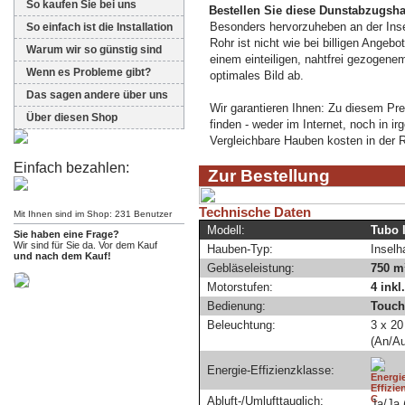
So kaufen Sie bei uns
Bestellen Sie diese Dunstabzugs
Besonders hervorzuheben an der Inse
So einfach ist die Installation
Rohr ist nicht wie bei billigen Ange
Warum wir so günstig sind
einem einteiligen, nahtfrei gezogenem
Wenn es Probleme gibt?
optimales Bild ab.
Das sagen andere über uns
Wir garantieren Ihnen: Zu diesem Pr
Über diesen Shop
finden - weder im Internet, noch in 
Vergleichbare Hauben kosten in der Re
Einfach bezahlen:
Zur Bestellung
Technische Daten
Mit Ihnen sind im Shop: 231 Benutzer
Modell:
Tubo 
Sie haben eine Frage?
Wir sind für Sie da. Vor dem Kauf
Hauben-Typ:
Inselh
und nach dem Kauf!
Gebläseleistung:
750 m
Motorstufen:
4 inkl
Bedienung:
Touch
Beleuchtung:
3 x 20
(An/A
Energie-Effizienzklasse:
Abluft-/Umlufttauglich:
Ja/Ja 