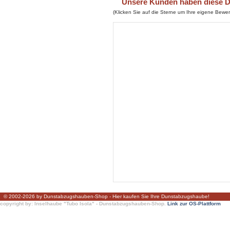
Unsere Kunden haben diese Du
(Klicken Sie auf die Sterne um Ihre eigene Bew
© 2002-2026 by Dunstabzugshauben-Shop - Hier kaufen Sie Ihre Dunstabzugshaube!
copyright by: Inselhaube "Tubo Isola" - Dunstabzugshauben-Shop.
Link zur OS-Plattform