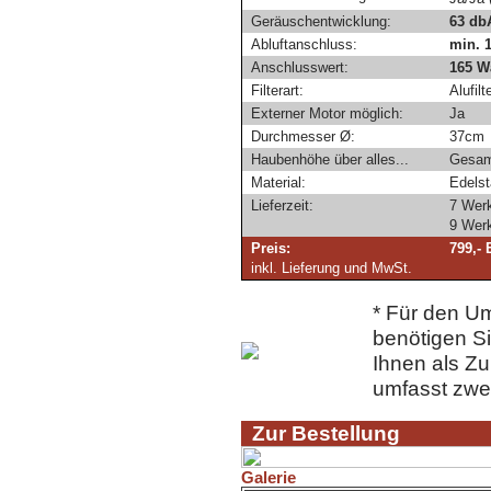
Geräuschentwicklung:
63 db
Abluftanschluss:
min. 
Anschlusswert:
165 W
Filterart:
Alufil
Externer Motor möglich:
Ja
Durchmesser Ø:
37cm
Haubenhöhe über alles...
Gesam
Material:
Edelst
Lieferzeit:
7 Wer
9 Wer
Preis:
799,- 
inkl. Lieferung und MwSt.
* Für den U
benötigen Si
Ihnen als Z
umfasst zwei 
Zur Bestellung
Galerie