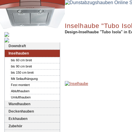
Inselhaube "Tubo Iso
Design-Inselhaube "Tubo Isola" in E
Dunstabzugshauben-Shop
Downdraft
Inselhauben
bis 60 cm breit
bis 90 cm breit
bis 150 cm breit
Mit Seilaufhängung
Fest montiert
Ablufthauben
Umlufthauben
Wandhauben
Deckenhauben
Eckhauben
Zubehör