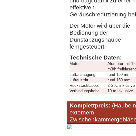
und trägt damit zu einer 
effektiven
Geräuschreduzierung bei
Der Motor wird über die
Bedienung der
Dunstabzugshaube
ferngesteuert.
Technische Daten:
Motor:
Alumotor mit 1.
m3/h freiblasen
Luftansaugung:
rund 150 mm
Luftaustritt:
rund 150 mm
Rückstauklappe:
2 Stk. inklusive
Verbindungskabel:
10 m inklusive
Komplettpreis:
(Haube m
externem
Zwischenkammergebläse