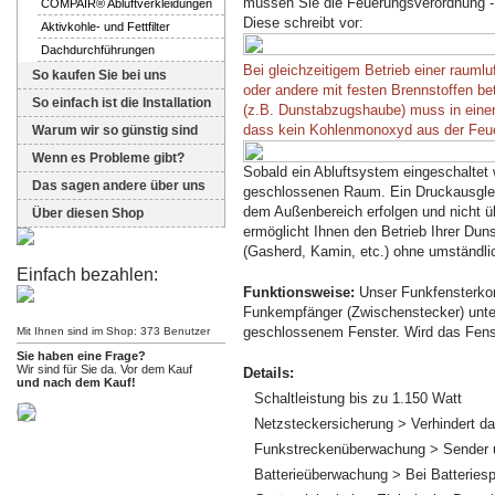
müssen Sie die Feuerungsverordnung - 
COMPAIR® Abluftverkleidungen
Diese schreibt vor:
Aktivkohle- und Fettfilter
Dachdurchführungen
Bei gleichzeitigem Betrieb einer rauml
So kaufen Sie bei uns
oder andere mit festen Brennstoffen bet
So einfach ist die Installation
(z.B. Dunstabzugshaube) muss in eine
dass kein Kohlenmonoxyd aus der Feue
Warum wir so günstig sind
Wenn es Probleme gibt?
Sobald ein Abluftsystem eingeschaltet w
Das sagen andere über uns
geschlossenen Raum. Ein Druckausglei
dem Außenbereich erfolgen und nicht ü
Über diesen Shop
ermöglicht Ihnen den Betrieb Ihrer Dun
(Gasherd, Kamin, etc.) ohne umständli
Einfach bezahlen:
Funktionsweise:
Unser Funkfensterkont
Funkempfänger (Zwischenstecker) unte
geschlossenem Fenster. Wird das Fenst
Mit Ihnen sind im Shop: 373 Benutzer
Sie haben eine Frage?
Wir sind für Sie da. Vor dem Kauf
Details:
und nach dem Kauf!
Schaltleistung bis zu 1.150 Watt
Netzsteckersicherung > Verhindert 
Funkstreckenüberwachung > Sender u
Batterieüberwachung > Bei Batteriesp