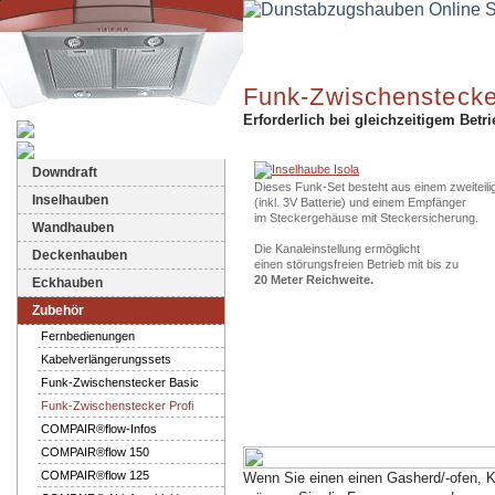
Funk-Zwischenstecke
Erforderlich bei gleichzeitigem Betri
Dunstabzugshauben-Shop
Downdraft
Dieses Funk-Set besteht aus einem zweiteil
Inselhauben
(inkl. 3V Batterie) und einem Empfänger
im Steckergehäuse mit Steckersicherung.
Wandhauben
Die Kanaleinstellung ermöglicht
Deckenhauben
einen störungsfreien Betrieb mit bis zu
20 Meter Reichweite.
Eckhauben
Zubehör
Fernbedienungen
Kabelverlängerungssets
Funk-Zwischenstecker Basic
Funk-Zwischenstecker Profi
COMPAIR®flow-Infos
COMPAIR®flow 150
COMPAIR®flow 125
Wenn Sie einen einen Gasherd/-ofen, K