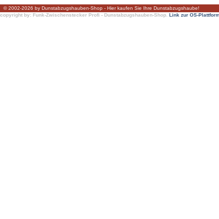
© 2002-2026 by Dunstabzugshauben-Shop - Hier kaufen Sie Ihre Dunstabzugshaube!
copyright by: Funk-Zwischenstecker Profi - Dunstabzugshauben-Shop.
Link zur OS-Plattfor