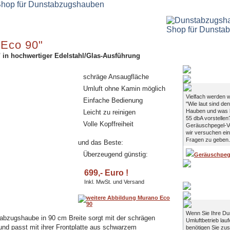
Eco 90"
in hochwertiger Edelstahl/Glas-Ausführung
Geräuschpege
schräge Ansaugfläche
Umluft ohne Kamin möglich
Vielfach werden w
Einfache Bedienung
"Wie laut sind den
Hauben und was k
Leicht zu reinigen
55 dbA vorstellen
Volle Kopffreiheit
Geräuschpegel-V
wir versuchen ein
Fragen zu geben.
und das Beste:
Überzeugend günstig:
Geräuschpege
699,- Euro !
Inkl. MwSt. und Versand
Zubehör: Akti
Wenn Sie Ihre D
tabzugshaube in 90 cm Breite sorgt mit der schrägen
Umluftbetrieb lau
 und passt mit ihrer Frontplatte aus schwarzem
benötigen Sie zus