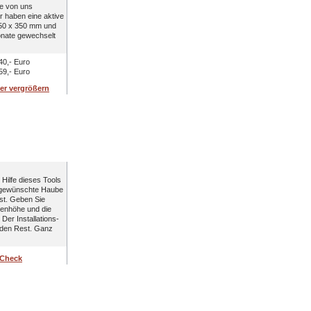
Die von uns
r haben eine aktive
 250 x 350 mm und
Monate gewechselt
 40,- Euro
 59,- Euro
ter vergrößern
-Check
 Hilfe dieses Tools
 gewünschte Haube
st. Geben Sie
kenhöhe und die
Der Installations-
 den Rest. Ganz
-Check