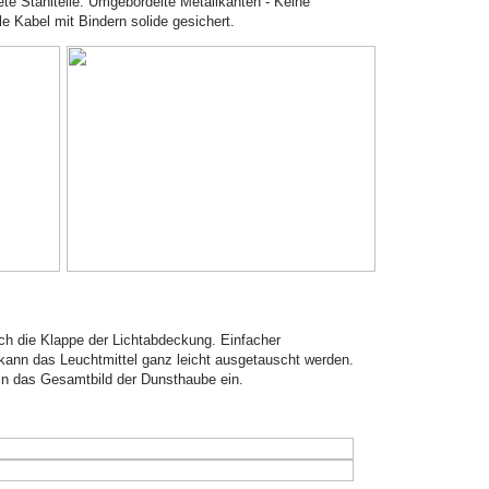
ete Stahlteile. Umgebördelte Metallkanten - Keine
le Kabel mit Bindern solide gesichert.
ch die Klappe der Lichtabdeckung. Einfacher
ann das Leuchtmittel ganz leicht ausgetauscht werden.
 in das Gesamtbild der Dunsthaube ein.