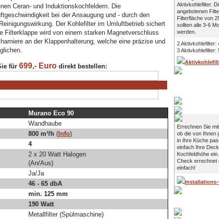
Aktivkohlefilter. 
enen Ceran- und Induktionskochfeldern. Die
angebotenen Filte
ftgeschwindigkeit bei der Ansaugung und - durch den
Filterfläche von
 Reinigungswirkung. Der Kohlefilter im Umluftbetrieb sichert
sollten alle 3-6 
werden.
ie Filterklappe wird von einem starken Magnetverschluss
charniere an der Klappenhalterung, welche eine präzise und
2 Aktivkohlefilter:
glichen.
3 Aktivkohlefilter:
Aktivkohlefil
699,- Euro
ie für
direkt bestellen:
Installations
Murano Eco 90
Wandhaube
Errechnen Sie mit
800 m³/h
(
Info
)
ob die von Ihnen
in Ihre Küche pas
4
einfach Ihre Dec
2 x 20 Watt Halogen
Kochfeldhöhe ein. 
Check errechnet
(An/Aus)
einfach!
Ja/Ja
Installations
46 - 65 dbA
min. 125 mm
190 Watt
Login
Metallfilter (Spülmaschine)