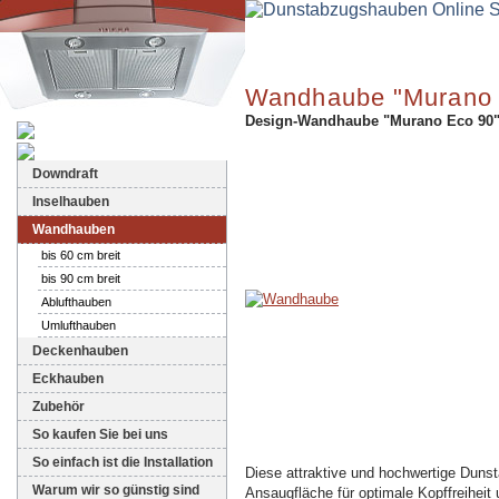
Wandhaube "Murano 
Design-Wandhaube "Murano Eco 90" 
Dunstabzugshauben-Shop
Downdraft
Inselhauben
Wandhauben
bis 60 cm breit
bis 90 cm breit
Ablufthauben
Umlufthauben
Deckenhauben
Eckhauben
Zubehör
So kaufen Sie bei uns
So einfach ist die Installation
Diese attraktive und hochwertige Duns
Warum wir so günstig sind
Ansaugfläche für optimale Kopffreiheit