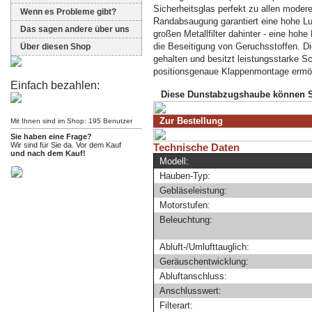
Sicherheitsglas perfekt zu allen moder
Wenn es Probleme gibt?
Randabsaugung garantiert eine hohe Lu
Das sagen andere über uns
großen Metallfilter dahinter - eine hohe
die Beseitigung von Geruchsstoffen. D
Über diesen Shop
gehalten und besitzt leistungsstarke S
positionsgenaue Klappenmontage ermö
Einfach bezahlen:
Diese Dunstabzugshaube können S
Zur Bestellung
Mit Ihnen sind im Shop: 195 Benutzer
Sie haben eine Frage?
Wir sind für Sie da. Vor dem Kauf
Technische Daten
und nach dem Kauf!
Modell:
Hauben-Typ:
Gebläseleistung:
Motorstufen:
Beleuchtung:
Abluft-/Umlufttauglich:
Geräuschentwicklung:
Abluftanschluss:
Anschlusswert:
Filterart: