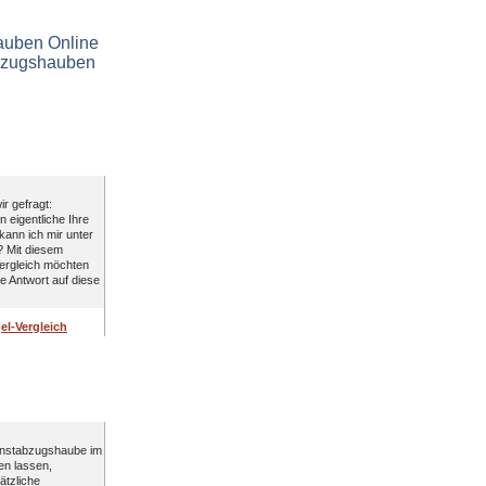
l-Vergleich
ir gefragt:
n eigentliche Ihre
ann ich mir unter
? Mit diesem
ergleich möchten
e Antwort auf diese
l-Vergleich
vkohlefilter
unstabzugshaube im
fen lassen,
ätzliche