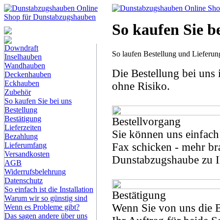
So kaufen Sie b
Dunstabzugshauben-
Shop
Downdraft
So laufen Bestellung und Lieferun
Inselhauben
Wandhauben
Die Bestellung bei uns 
Deckenhauben
Eckhauben
ohne Risiko.
Zubehör
So kaufen Sie bei uns
Bestellung
Bestätigung
Bestellvorgang
Lieferzeiten
Sie können uns einfach 
Bezahlung
Fax schicken - mehr bra
Lieferumfang
Versandkosten
Dunstabzugshaube zu 
AGB
Widerrufsbelehrung
Datenschutz
So einfach ist die Installation
Bestätigung
Warum wir so günstig sind
Wenn Sie von uns die Be
Wenn es Probleme gibt?
Das sagen andere über uns