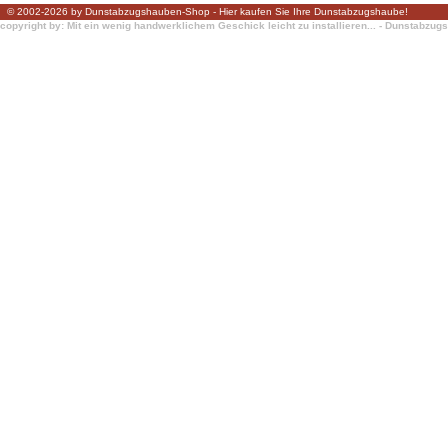
© 2002-2026 by Dunstabzugshauben-Shop - Hier kaufen Sie Ihre Dunstabzugshaube!
copyright by: Mit ein wenig handwerklichem Geschick leicht zu installieren... - Dunstabzu