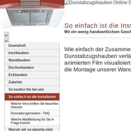
So einfach ist die Ins
Mit ein wenig handwerklichem Geschic
Dunstabzugshauben-Shop
Downdraft
Wie einfach der Zusamme
Inselhauben
Dunstabzugshauben verläuf
Wandhauben
animierten Film visualisier
Deckenhauben
die Montage unserer Wand
Eckhauben
Zubehör
So kaufen Sie bei uns
So einfach ist die Installation
Welche Vorschriften Sie beachten
müssen
Dunstabzugshauben - FAQ
Welche Abluftleistung für Sie in
Frage kommt
Warum wir so günstig sind