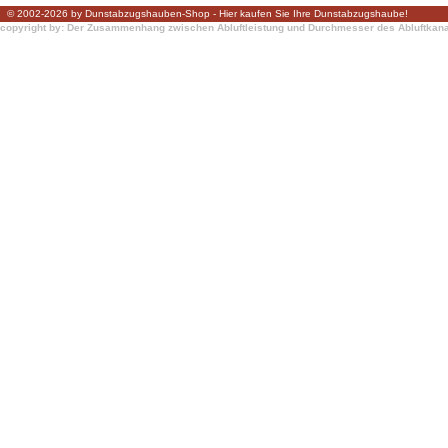
© 2002-2026 by Dunstabzugshauben-Shop - Hier kaufen Sie Ihre Dunstabzugshaube!
copyright by: Der Zusammenhang zwischen Abluftleistung und Durchmesser des Abluftkan