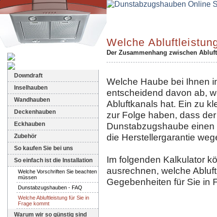
Welche Abluftleistun
Der Zusammenhang zwischen Abluftl
Dunstabzugshauben-Shop
Downdraft
Welche Haube bei Ihnen in
Inselhauben
entscheidend davon ab, we
Wandhauben
Abluftkanals hat. Ein zu k
Deckenhauben
zur Folge haben, dass de
Eckhauben
Dunstabzugshaube einen S
die Herstellergarantie we
Zubehör
So kaufen Sie bei uns
Im folgenden Kalkulator k
So einfach ist die Installation
ausrechnen, welche Abluftl
Welche Vorschriften Sie beachten
müssen
Gegebenheiten für Sie in
Dunstabzugshauben - FAQ
Welche Abluftleistung für Sie in
Frage kommt
Warum wir so günstig sind