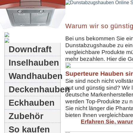
Warum wir so günstig
Dunstabzugshauben-Shop
Bei uns bekommen Sie ein
Dunstabzugshaube zu eine
Downdraft
vergleichbare Produkte mü
mehr bezahlen. Hier die G
Inselhauben
Superteure Hauben sin
Wandhauben
Sie sind noch nicht volls
Deckenhauben
gut und günstig sind? Wir
deutsche Markenhersteller 
Eckhauben
werden Top-Produkte zu ni
Sie nicht länger die Phant
Zubehör
bieten Ihnen vergleichbare
Erfahren Sie, waru
So kaufen