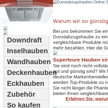
Warum wir so günstig
Dunstabzugshauben-Shop
Bei uns bekommen Sie ein
Dunstabzugshaube zu eine
Downdraft
vergleichbare Produkte mü
mehr bezahlen. Hier die G
Inselhauben
Superteure Hauben sin
Wandhauben
Sie sind noch nicht volls
Deckenhauben
gut und günstig sind? Wir
deutsche Markenhersteller 
Eckhauben
werden Top-Produkte zu ni
Sie nicht länger die Phant
Zubehör
bieten Ihnen vergleichbare
Erfahren Sie, waru
So kaufen