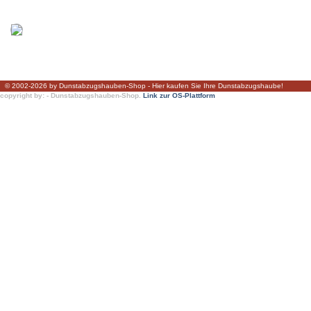
© 2002-2026 by Dunstabzugshauben-Shop - Hier kaufen Sie Ihre Dunstabzugshaube!
copyright by: - Dunstabzugshauben-Shop.
Link zur OS-Plattform