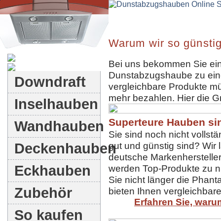
Warum wir so günstig
Dunstabzugshauben-Shop
Bei uns bekommen Sie ein
Dunstabzugshaube zu eine
Downdraft
vergleichbare Produkte mü
mehr bezahlen. Hier die G
Inselhauben
Superteure Hauben sin
Wandhauben
Sie sind noch nicht volls
Deckenhauben
gut und günstig sind? Wir
deutsche Markenhersteller 
Eckhauben
werden Top-Produkte zu ni
Sie nicht länger die Phant
Zubehör
bieten Ihnen vergleichbare
Erfahren Sie, waru
So kaufen