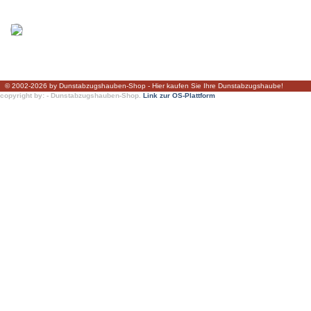
© 2002-2026 by Dunstabzugshauben-Shop - Hier kaufen Sie Ihre Dunstabzugshaube!
copyright by: - Dunstabzugshauben-Shop.
Link zur OS-Plattform