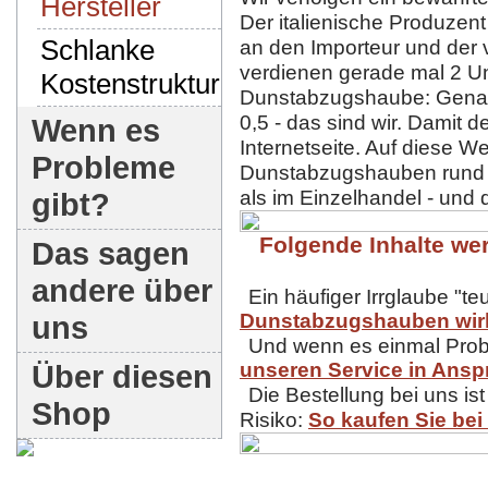
Hersteller
Der italienische Produze
Schlanke
an den Importeur und der v
verdienen gerade mal 2 U
Kostenstruktur
Dunstabzugshaube: Gena
0,5 - das sind wir. Damit 
Wenn es
Internetseite. Auf diese W
Probleme
Dunstabzugshauben rund 3
gibt?
als im Einzelhandel - und 
Folgende Inhalte wer
Das sagen
andere über
Ein häufiger Irrglaube "te
uns
Dunstabzugshauben wirk
Und wenn es einmal Probl
Über diesen
unseren Service in Ansp
Die Bestellung bei uns ist
Shop
Risiko:
So kaufen Sie bei