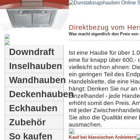
Direktbezug vom Hers
Was macht eigentlich den Preis vo
Dunstabzugshauben-Shop
Downdraft
Ist eine Haube für über 1.0
eine für knapp über 600,-
Inselhauben
vielleicht schon ahnen: D
ein geringen Teil des Endp
Wandhauben
Handelskette, die eine Hau
hängt: Denken Sie nur an
Deckenhauben
Einzelhandel - jede Hande
erhöht somit den Preis. Am
Eckhauben
mit jeder Zwischenhandels
Sie also die Qualität eine
Zubehör
ausmachen.
So kaufen
Kauf bei klassischen Anbietern