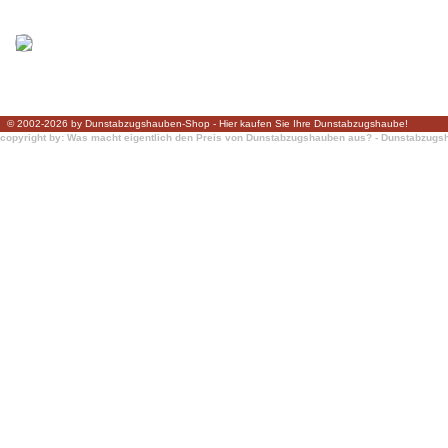
© 2002-2026 by Dunstabzugshauben-Shop - Hier kaufen Sie Ihre Dunstabzugshaube!
copyright by: Was macht eigentlich den Preis von Dunstabzugshauben aus? - Dunstabzug