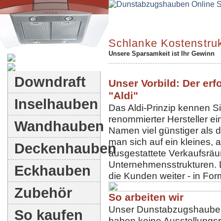
Schlanke Kostenstruk
Unsere Sparsamkeit ist Ihr Gewinn
Dunstabzugshauben-Shop
Downdraft
Unser Vorbild: Der erf
"Aldi"
Inselhauben
Das Aldi-Prinzip kennen S
renommierter Hersteller ei
Wandhauben
Namen viel günstiger als 
man sich auf ein kleines, 
Deckenhauben
ausgestattete Verkaufsrä
Unternehmensstrukturen. 
Eckhauben
die Kunden weiter - in For
Zubehör
So arbeiten wir
Unser Dunstabzugshauben-S
So kaufen
haben keine Ausstellungsr