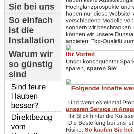
Sie bei uns
Hochglanzprospekte und w
haben nur diese Website.
So einfach
verschiedene Modelle vo
sondern wir beschränken 
ist die
können wir unsere Dunsta
Installation
anbieten: Top-Qualität z
Warum wir
Ihr Vorteil
Unser konsequenter Sparku
so günstig
sparen,
sparen Sie
!
sind
Sind teure
Folgende Inhalte wer
Hauben
Und wenn es einmal Probl
besser?
unseren Service in Ansp
Direktbezug
Ihr Blick hinter die Kuliss
Die Bestellung bei uns ist
vom
Risiko:
So kaufen Sie bei