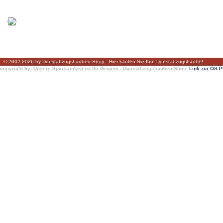
© 2002-2026 by Dunstabzugshauben-Shop - Hier kaufen Sie Ihre Dunstabzugshaube!
copyright by: Unsere Sparsamkeit ist Ihr Gewinn - Dunstabzugshauben-Shop.
Link zur OS-P