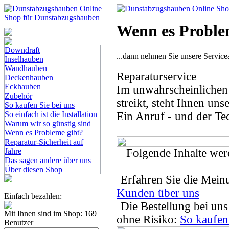
Wenn es Proble
Dunstabzugshauben-
Shop
Downdraft
...dann nehmen Sie unsere Service
Inselhauben
Wandhauben
Reparaturservice
Deckenhauben
Eckhauben
Im unwahrscheinlichen 
Zubehör
streikt, steht Ihnen un
So kaufen Sie bei uns
Ein Anruf - und der Te
So einfach ist die Installation
Warum wir so günstig sind
Wenn es Probleme gibt?
Reparatur-Sicherheit auf
Folgende Inhalte werd
Jahre
Das sagen andere über uns
Über diesen Shop
Erfahren Sie die Mein
Kunden über uns
Einfach bezahlen:
Die Bestellung bei uns 
Mit Ihnen sind im Shop: 169
ohne Risiko:
So kaufen
Benutzer