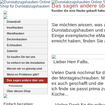
Das sagen andere üb
Kunden die eine Haube gekauft haben
Dunstabzugshauben-Shop
Downdraft
Sie möchten wissen, was 
Inselhauben
Dunstabzugshauben und u
Wandhauben
Einige exemplarische eMail
Deckenhauben
erreicht haben, finden Sie 
Eckhauben
Zubehör
So kaufen Sie bei uns
Lieber Herr Fallis,
So einfach ist die Installation
Warum wir so günstig sind
Vielen Dank nochmal für 
Wenn es Probleme gibt?
der Montageschrauben. Mit
Das sagen andere über uns
es auch geschafft und di
Presseecho
ich finde sie passt prima 
Über diesen Shop
Küche...
Einfach bezahlen:
...Vielen Dank für die rei