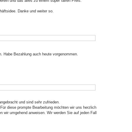
rein und das alles zu einem super fairen Preis.
häftsidee. Danke und weiter so.
en. Habe Bezahlung auch heute vorgenommen.
angebracht und sind sehr zufrieden.
. Für diese prompte Bearbeitung möchten wir uns herzlich
 wir umgehend anweisen. Wir werden Sie auf jeden Fall