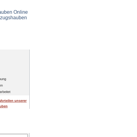
erer Hauben
k
enung
gen
arbeitet
Vorteilen unserer
uben