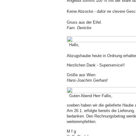
Angebot stimmt 100 % mit der Ware übe
Keine Abzocke - dafür ne clevere Gesc
Gruss aus der Eifel.
Fam. Denicke
Hallo,
Abzugshaube heute in Ordnung erhalt
Herzlichen Dank - Superservice!!
Grüße aus Wien
Hans-Joachim Gerhard
Guten Abend Herr Fallis,
soeben haben wir die gelieferte Haube 
Am 26.1. erfolgte bereits die Lieferung
bedanken. Den Rechnungsbetrag werden
weiterempfehlen.
M f g