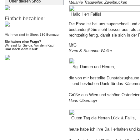
Über diesen Shop
Melanie Trauweiler, Zweibrücken
Hallo Herr Fallis!
Einfach bezahlen:
Die Esse ist bei uns superschnell und
bestanden)! Sie sieht besser aus, als 
Mit Ihnen sind im Shop: 136 Benutzer
rechtzeitig fertig, damit sie sich in d
Sie haben eine Frage?
MfG
Wir sind für Sie da. Vor dem Kauf
und nach dem Kauf!
Sven & Susanne Welke
Sg. Damen und Herren,
die von mir bestellte Dunstabzughaube 
...und herzlichen Dank für das Käsemes
Grüße aus Wien und schöne Osterfeier
Hans Obermayr
Guten Tag die Herren Lück & Fallis,
heute habe ich ihre DaH erhalten und k