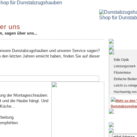
er uns
, sagen über uns...
Vorteile uns
 unsere Dunstabzugshauben und unseren Service sagen?
 den letzten Jahren erreicht haben, finden Sie auf dieser
Edle Optik
Leistungsstar
Flüsterleise
Einfache Bedi
Leicht zu reini
Hochwertig ver
ung der Montageschrauben.
ft und die Haube hängt. Und
Mehr zu den 
 Küche...
Dunstabzugsha
rbeitung.
rempfehlen.
Login