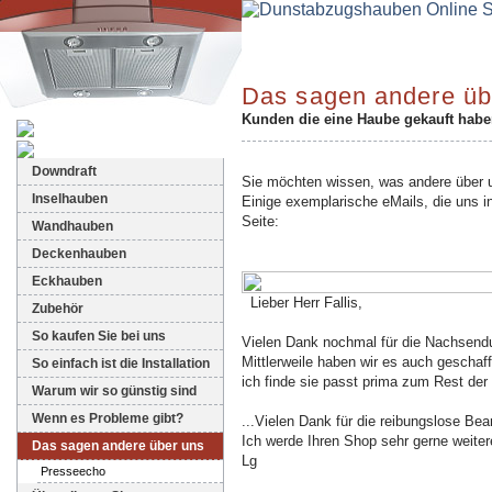
Das sagen andere üb
Kunden die eine Haube gekauft haben
Dunstabzugshauben-Shop
Downdraft
Sie möchten wissen, was andere über
Inselhauben
Einige exemplarische eMails, die uns in
Seite:
Wandhauben
Deckenhauben
Eckhauben
Lieber Herr Fallis,
Zubehör
So kaufen Sie bei uns
Vielen Dank nochmal für die Nachsend
Mittlerweile haben wir es auch geschaf
So einfach ist die Installation
ich finde sie passt prima zum Rest der
Warum wir so günstig sind
Wenn es Probleme gibt?
...Vielen Dank für die reibungslose Bea
Ich werde Ihren Shop sehr gerne weite
Das sagen andere über uns
Lg
Presseecho