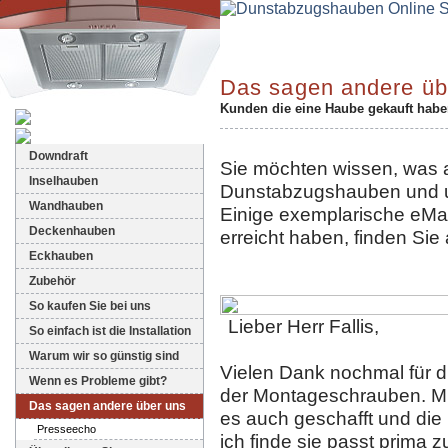
Das sagen andere üb
Kunden die eine Haube gekauft haben
Dunstabzugshauben-Shop
Downdraft
Sie möchten wissen, was 
Inselhauben
Dunstabzugshauben und u
Wandhauben
Einige exemplarische eMail
Deckenhauben
erreicht haben, finden Sie 
Eckhauben
Zubehör
So kaufen Sie bei uns
Lieber Herr Fallis,
So einfach ist die Installation
Warum wir so günstig sind
Vielen Dank nochmal für 
Wenn es Probleme gibt?
der Montageschrauben. Mit
Das sagen andere über uns
es auch geschafft und di
Presseecho
ich finde sie passt prima 