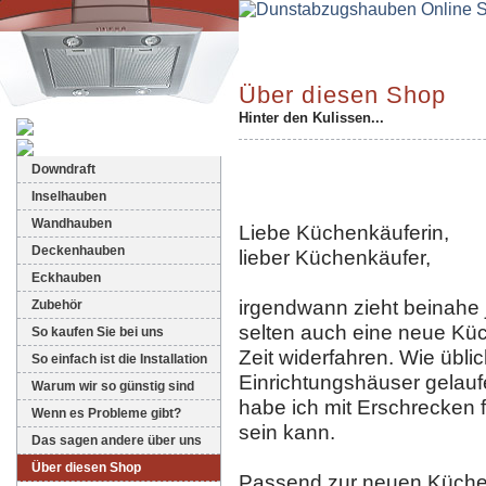
Über diesen Shop
Hinter den Kulissen...
Dunstabzugshauben-Shop
Downdraft
Inselhauben
Wandhauben
Liebe Küchenkäuferin,
Deckenhauben
lieber Küchenkäufer,
Eckhauben
irgendwann zieht beinahe
Zubehör
selten auch eine neue Küch
So kaufen Sie bei uns
Zeit widerfahren. Wie üblic
So einfach ist die Installation
Einrichtungshäuser gelauf
Warum wir so günstig sind
habe ich mit Erschrecken f
Wenn es Probleme gibt?
sein kann.
Das sagen andere über uns
Über diesen Shop
Passend zur neuen Küche w