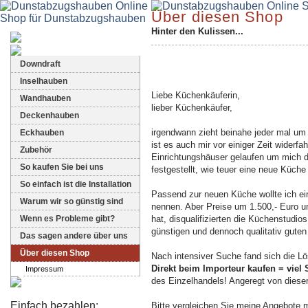
Über diesen Shop
Hinter den Kulissen...
Dunstabzugshauben-Shop
Downdraft
Inselhauben
Liebe Küchenkäuferin,
Wandhauben
lieber Küchenkäufer,
Deckenhauben
irgendwann zieht beinahe jeder mal um
Eckhauben
ist es auch mir vor einiger Zeit widerfa
Zubehör
Einrichtungshäuser gelaufen um mich d
So kaufen Sie bei uns
festgestellt, wie teuer eine neue Küche
So einfach ist die Installation
Passend zur neuen Küche wollte ich e
Warum wir so günstig sind
nennen. Aber Preise um 1.500,- Euro un
Wenn es Probleme gibt?
hat, disqualifizierten die Küchenstudio
günstigen und dennoch qualitativ gute
Das sagen andere über uns
Über diesen Shop
Nach intensiver Suche fand sich die Lö
Direkt beim Importeur kaufen = viel
Impressum
des Einzelhandels! Angeregt von dieser 
Einfach bezahlen:
Bitte vergleichen Sie meine Angebote 