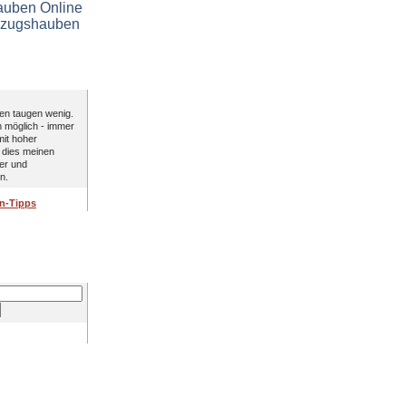
en Experten
ben taugen wenig.
n möglich - immer
mit hoher
 dies meinen
er und
n.
n-Tipps