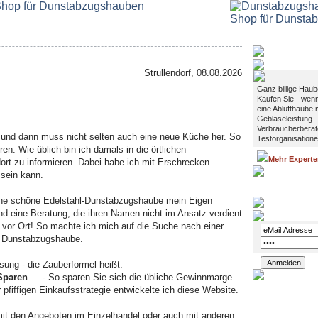
Das empfehl
Strullendorf, 08.08.2026
Ganz billige Hau
Kaufen Sie - wen
eine Ablufthaube 
Gebläseleistung -
Verbraucherberat
 und dann muss nicht selten auch eine neue Küche her. So
Testorganisatione
hren. Wie üblich bin ich damals in die örtlichen
Mehr Experte
ort zu informieren. Dabei habe ich mit Erschrecken
 sein kann.
ine schöne Edelstahl-Dunstabzugshaube mein Eigen
Login
d eine Beratung, die ihren Namen nicht im Ansatz verdient
s vor Ort! So machte ich mich auf die Suche nach einer
n Dunstabzugshaube.
sung - die Zauberformel heißt:
 Sparen
- So sparen Sie sich die übliche Gewinnmarge
pfiffigen Einkaufsstrategie entwickelte ich diese Website.
mit den Angeboten im Einzelhandel oder auch mit anderen