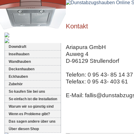
Kontakt
Dunstabzugshauben-Shop
Ariapura GmbH
Downdraft
Auweg 4
Inselhauben
D-96129 Strullendorf
Wandhauben
Deckenhauben
Telefon: 0 95 43- 85 14 37
Eckhauben
Telefax: 0 95 43- 403 61
Zubehör
So kaufen Sie bei uns
E-Mail: fallis@dunstabzu
So einfach ist die Installation
Warum wir so günstig sind
Wenn es Probleme gibt?
Das sagen andere über uns
Über diesen Shop