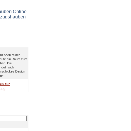
 Küche
rn noch reiner
heute ein Raum zum
ben. Die
deln sich
n schickes Design
ger.
en zur
ung