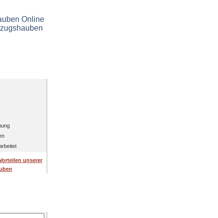
erer Hauben
k
enung
gen
arbeitet
Vorteilen unserer
uben