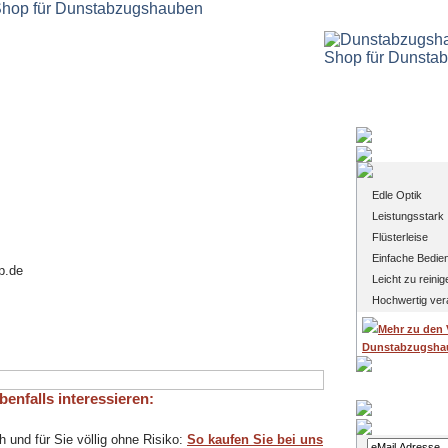
Vorteile uns
Edle Optik
Leistungsstar
Flüsterleise
Einfache Bedi
p.de
Leicht zu reini
Hochwertig ver
Mehr zu den 
Dunstabzugsha
enfalls interessieren:
Login
h und für Sie völlig ohne Risiko:
So kaufen Sie bei uns