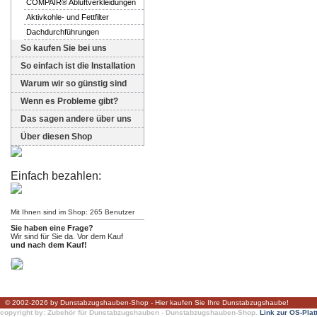
COMPAIR® Abluftverkleidungen
Aktivkohle- und Fettfilter
Dachdurchführungen
So kaufen Sie bei uns
So einfach ist die Installation
Warum wir so günstig sind
Wenn es Probleme gibt?
Das sagen andere über uns
Über diesen Shop
Einfach bezahlen:
Mit Ihnen sind im Shop: 265 Benutzer
Sie haben eine Frage?
Wir sind für Sie da. Vor dem Kauf
und nach dem Kauf!
© 2002-2026 by Dunstabzugshauben-Shop - Hier kaufen Sie Ihre Dunstabzugshaube!
copyright by: Zubehör für Dunstabzugshauben - Dunstabzugshauben-Shop.
Link zur OS-Plat