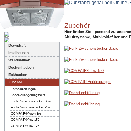
Zubehör
Hier finden Sie - passend zu unsere
Dunstabzugshauben-Shop
Abluftsysteme, Aktivkohlefilter und 
Downdraft
Inselhauben
Wandhauben
Deckenhauben
Eckhauben
Zubehör
Fernbedienungen
Kabelverlängerungssets
Funk-Zwischenstecker Basic
Funk-Zwischenstecker Profi
COMPAIR®flow-Infos
COMPAIR®flow 150
COMPAIR®flow 125