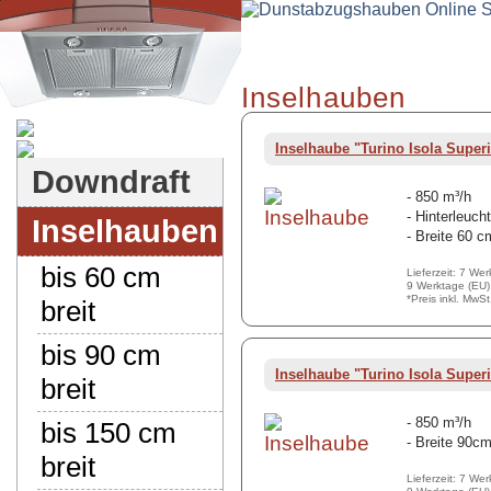
Inselhauben
Dunstabzugshauben-Shop
Inselhaube "Turino Isola Superi
Downdraft
- 850 m³/h
- Hinterleuch
Inselhauben
- Breite 60 c
bis 60 cm
Lieferzeit: 7 We
9 Werktage (EU)
*Preis inkl. MwS
breit
bis 90 cm
Inselhaube "Turino Isola Superi
breit
- 850 m³/h
bis 150 cm
- Breite 90c
breit
Lieferzeit: 7 We