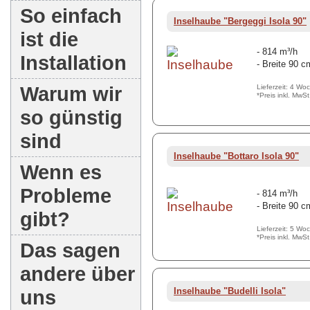
So einfach
Inselhaube "Bergeggi Isola 90"
ist die
- 814 m³/h
Installation
- Breite 90 c
Warum wir
Lieferzeit: 4 Wo
*Preis inkl. MwS
so günstig
sind
Inselhaube "Bottaro Isola 90"
Wenn es
Probleme
- 814 m³/h
- Breite 90 c
gibt?
Lieferzeit: 5 Wo
*Preis inkl. MwS
Das sagen
andere über
uns
Inselhaube "Budelli Isola"