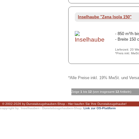
Inselhaube "Zena Isola 150"
- 850 m³/h bi
- Breite 150
Lieferzeit: 20 W
*Preis inkl. MwS
*Alle Preise inkl. 19% MwSt. und Versa
Zeige
1
bis
12
(von insgesamt
12
Artikeln)
© 2002-2026 by Dunstabzugshauben-Shop - Hier kaufen Sie Ihre Dunstabzugshaube!
copyright by: Inselhauben - Dunstabzugshauben-Shop.
Link zur OS-Plattform