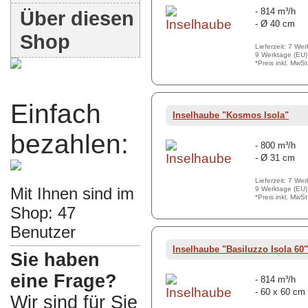
- 814 m³/h
Über diesen
- Ø 40 cm
Shop
Lieferzeit: 7 We
9 Werktage (EU)
*Preis inkl. MwS
Einfach
Inselhaube "Kosmos Isola"
bezahlen:
- 800 m³/h
- Ø 31 cm
Lieferzeit: 7 We
Mit Ihnen sind im
9 Werktage (EU)
*Preis inkl. MwS
Shop: 47
Benutzer
Inselhaube "Basiluzzo Isola 60"
Sie haben
eine Frage?
- 814 m³/h
- 60 x 60 cm
Wir sind für Sie