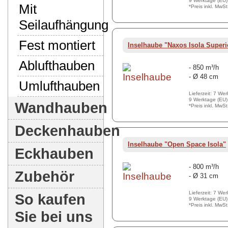
9 Werktage (EU)
Mit
*Preis inkl. MwS
Seilaufhängung
Fest montiert
Inselhaube "Naxos Isola Superi
Ablufthauben
- 850 m³/h
- Ø 48 cm
Umlufthauben
Lieferzeit: 7 We
9 Werktage (EU)
Wandhauben
*Preis inkl. MwS
Deckenhauben
Inselhaube "Open Space Isola"
Eckhauben
- 800 m³/h
Zubehör
- Ø 31 cm
Lieferzeit: 7 We
So kaufen
9 Werktage (EU)
*Preis inkl. MwS
Sie bei uns