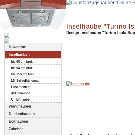
Inselhaube "Turino Is
Design-Inselhaube "Turino Isola Sup
Dunstabzugshauben-Shop
Downdraft
Inselhauben
bis 60 cm breit
bis 90 cm breit
bis 150 cm breit
Mit Seilaufhängung
Fest montiert
Ablufthauben
Umlufthauben
Wandhauben
Deckenhauben
Eckhauben
Zubehör