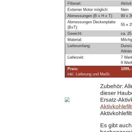
Filterart:
Aktivk
Externer Motor möglich:
Nein
Abmessungen (B x H x T):
90 x 3
Abmessungen Deckenplatte
55 x 
(BxT):
Gewicht:
ca. 25
Material:
Milchg
Lieferumfang:
Dunsta
Abhäng
Lieferzeit:
7 Wer
9 Wer
Preis:
1099,
inkl. Lieferung und MwSt.
Zubehör: Alle
dieser Haub
Ersatz-Aktivk
Aktivkohlefilt
Aktivkohlefil
Es gibt auch