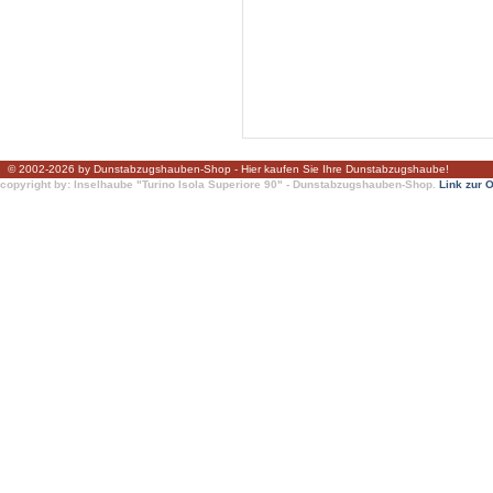
© 2002-2026 by Dunstabzugshauben-Shop - Hier kaufen Sie Ihre Dunstabzugshaube!
copyright by: Inselhaube "Turino Isola Superiore 90" - Dunstabzugshauben-Shop.
Link zur 