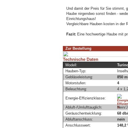
Und damit der Preis für Sie stimmt, 
Haube nirgendwo sonst finden - weder
Einrichtungshaus!
Vergleichbare Hauben kosten in der Re
Fazit:
Eine hochwertige Haube mit prä
Zur Bestellung
Technische Daten
Modell:
Turino
Hauben-Typ:
Inselh
Gebläseleistung:
850 m
Motorstufen:
4
Beleuchtung:
4 x 1,
Energie-Effizienzklasse:
Abluft-/Umlufttauglich:
Nein/J
Geräuschentwicklung:
68 db
Abluftanschluss:
nein
Anschlusswert:
148,2 