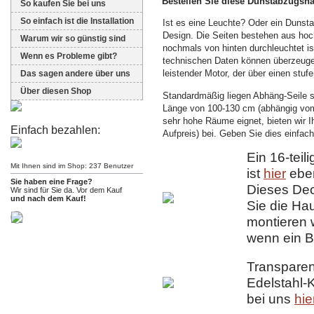
Bestellen Sie diese Dunstabzugsha
So kaufen Sie bei uns
So einfach ist die Installation
Ist es eine Leuchte? Oder ein Dunst
Design. Die Seiten bestehen aus hoc
Warum wir so günstig sind
nochmals von hinten durchleuchtet i
Wenn es Probleme gibt?
technischen Daten können überzeuge
leistender Motor, der über einen stuf
Das sagen andere über uns
Über diesen Shop
Standardmäßig liegen Abhäng-Seile s
Länge von 100-130 cm (abhängig vom
sehr hohe Räume eignet, bieten wir I
Einfach bezahlen:
Aufpreis) bei. Geben Sie dies einfach
Ein 16-tei
Mit Ihnen sind im Shop: 237 Benutzer
ist
hier
eben
Sie haben eine Frage?
Dieses De
Wir sind für Sie da. Vor dem Kauf
und nach dem Kauf!
Sie die Ha
montieren 
wenn ein B
Transparen
Edelstahl-
bei uns
hie