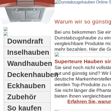
Warum wir so günstig
Dunstabzugshauben-Shop
Bei uns bekommen Sie ein
Dunstabzugshaube zu eine
Downdraft
vergleichbare Produkte mü
mehr bezahlen. Hier die G
Inselhauben
Superteure Hauben sin
Wandhauben
Sie sind noch nicht volls
Deckenhauben
gut und günstig sind? Wir
deutsche Markenhersteller 
Eckhauben
werden Top-Produkte zu ni
Sie nicht länger die Phant
Zubehör
bieten Ihnen vergleichbare
Erfahren Sie, waru
So kaufen