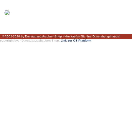
© 2002-2026 by Dunstabzugshauben-Shop - Hier kaufen Sie Ihre Dunstabzugshaube!
copyright by: - Dunstabzugshauben-Shop.
Link zur OS-Plattform