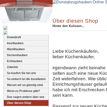
Über diesen Shop
Hinter den Kulissen...
Dunstabzugshauben-Shop
Downdraft
Inselhauben
Wandhauben
Liebe Küchenkäuferin,
Deckenhauben
lieber Küchenkäufer,
Eckhauben
irgendwann zieht beinahe
Zubehör
selten auch eine neue Küch
So kaufen Sie bei uns
Zeit widerfahren. Wie üblic
So einfach ist die Installation
Einrichtungshäuser gelauf
Warum wir so günstig sind
habe ich mit Erschrecken f
Wenn es Probleme gibt?
sein kann.
Das sagen andere über uns
Über diesen Shop
Passend zur neuen Küche w